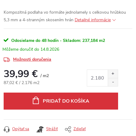
Kompozitná podlaha vo formáte jednolamely s celkovou hrúbkou
5,3 mm a 4-stranným skosením hrán
Detailné informácie
Odosielame do 48 hodín - Skladom:
237,184 m2
14.8.2026
Možnosti doručenia
39,99 €
/ m2
Jednotková cena:
87,02 € / 2.176 m2
PRIDAŤ DO KOŠÍKA
Opýtať sa
Strážiť
Zdieľať