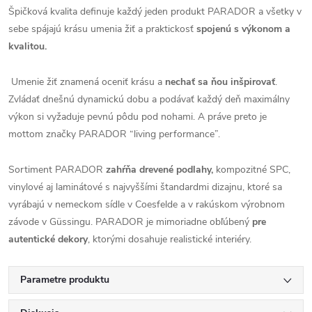
Špičková kvalita definuje každý jeden produkt PARADOR a všetky v
sebe spájajú krásu umenia žiť a praktickosť
spojenú s výkonom a
kvalitou.
Umenie žiť znamená oceniť krásu a
nechať sa ňou inšpirovať
.
Zvládať dnešnú dynamickú dobu a podávať každý deň maximálny
výkon si vyžaduje pevnú pôdu pod nohami. A práve preto je
mottom značky PARADOR “living performance”.
Sortiment PARADOR
zahŕňa drevené podlahy,
kompozitné SPC,
vinylové aj laminátové s najvyššími štandardmi dizajnu, ktoré sa
vyrábajú v nemeckom sídle v Coesfelde a v rakúskom výrobnom
závode v Güssingu. PARADOR je mimoriadne obľúbený
pre
autentické dekory
, ktorými dosahuje realistické interiéry.
Parametre produktu