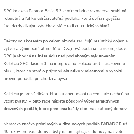
SPC kolekcia Parador Basic 5.3 je mimoriadne rozmerovo
stabilná,
robustná a ľahko udržiavateľná
podlaha, ktorá spĺňa najvyššie
štandardy dizajnu výrobkov. Máte radi autentický vzhľad?
Dekory
so skosením po celom obvode
zaručujú realistický dojem a
vytvoria výnimočnú atmosféru. Dizajnová podlaha na nosnej doske
SPC je vhodná
na inštaláciu nad podlahovým vykurovaním.
Kolekcia SPC Basic 5.3 má integrovanú izoláciu proti nárazovému
hluku, ktorá sa stará o príjemnú
akustiku v miestnosti
a vysokú
úroveň pohodlia pri chôdzi a bývaní.
Kolekcia je pre všetkých, ktorí sú orientovaní na cenu, ale nechcú sa
vzdať kvality. V tejto rade nájdete pôsobivý
výber atraktívnych
drevených podláh
, ktoré premenia každý dom na skutočný domov.
Nemecká značka
prémiových a dizajnových podláh PARADOR
už
40 rokov pretvára domy a byty na tie najkrajšie domovy na svete.