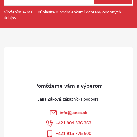
Vložením e-mailu súhlasíte s
podmienkami ochrany osobných
údajov
Jana Žáková
info
@
janza.sk
+421 904 326 262
+421 915 775 500