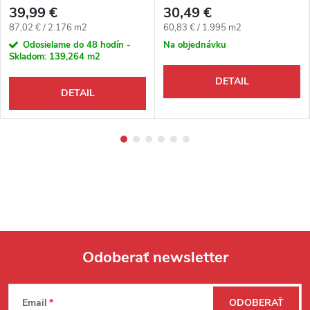
4V
39,99 €
30,49 €
Jednotková cena:
Jednotková cena:
87,02 € / 2.176 m2
60,83 € / 1.995 m2
Odosielame do 48 hodín -
Na objednávku
Skladom:
139,264 m2
DETAIL
DETAIL
Odoberať newsletter
Zápätie
Email
ODOBERAŤ