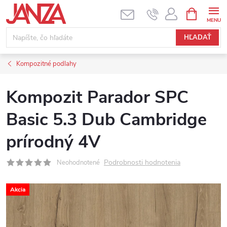
Prejsť na obsah
NÁKUPNÝ
HĽADAŤ
Kompozitné podlahy
Kompozit Parador SPC
Basic 5.3 Dub Cambridge
prírodný 4V
Podrobnosti hodnotenia
Neohodnotené
Akcia