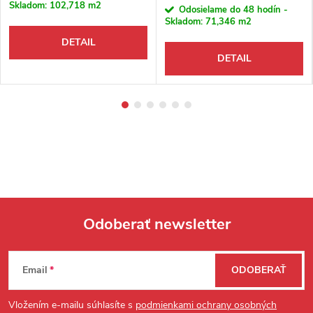
Skladom:
102,718 m2
Odosielame do 48 hodín -
Skladom:
71,346 m2
DETAIL
DETAIL
Odoberať newsletter
Zápätie
Email
ODOBERAŤ
Vložením e-mailu súhlasíte s
podmienkami ochrany osobných