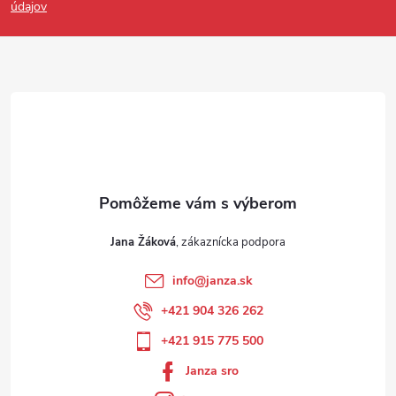
údajov
Jana Žáková
info
@
janza.sk
+421 904 326 262
+421 915 775 500
Janza sro