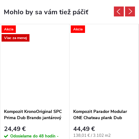
Akcia
Akcia
Viac za menej
Kompozit KronoOriginal SPC
Kompozit Parador Modular
Prima Dub Brando jantárový
ONE Chateau plank Dub
K740 M4V
Artemis prírodný 4V
24,49 €
44,49 €
Jednotková cena:
138,01 € / 3.102 m2
Odosielame do 48 hodín -