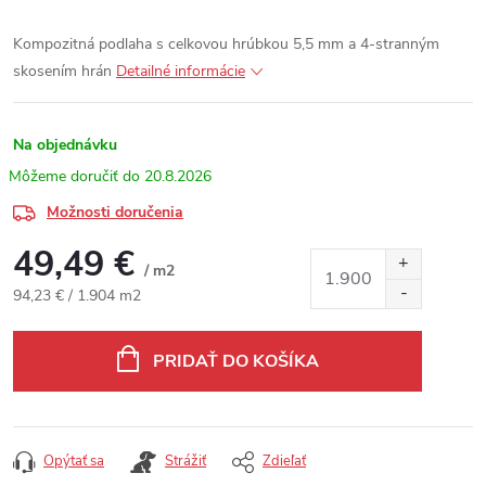
Kompozitná podlaha s celkovou hrúbkou 5,5 mm a 4-stranným
skosením hrán
Detailné informácie
Na objednávku
20.8.2026
Možnosti doručenia
49,49 €
/ m2
Jednotková cena:
94,23 € / 1.904 m2
PRIDAŤ DO KOŠÍKA
Opýtať sa
Strážiť
Zdieľať