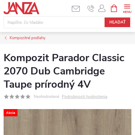
Prejsť na obsah
NÁKUPNÝ
HĽADAŤ
Kompozitné podlahy
Kompozit Parador Classic
2070 Dub Cambridge
Taupe prírodný 4V
Podrobnosti hodnotenia
Neohodnotené
Akcia