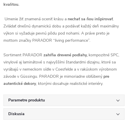
kvalitou.
Umenie žiť znamená oceniť krásu a
nechať sa ňou inšpirovať
.
Zvládať dnešnú dynamickú dobu a podávať každý deň maximálny
výkon si vyžaduje pevnú pôdu pod nohami. A práve preto je
mottom značky PARADOR “living performance”.
Sortiment PARADOR
zahŕňa drevené podlahy,
kompozitné SPC,
vinylové aj laminátové s najvyššími štandardmi dizajnu, ktoré sa
vyrábajú v nemeckom sídle v Coesfelde a v rakúskom výrobnom
závode v Güssingu. PARADOR je mimoriadne obľúbený
pre
autentické dekory
, ktorými dosahuje realistické interiéry.
Parametre produktu
Diskusia