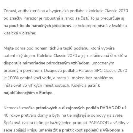
Zdravá, antibakteriálna a hygienická podlaha z kolekcie Classic 2070
od značky Parador je robustná a ľahko sa čistí. To ju predurčuje aj
na
použitie do náročných priestorov.
Je nekompromisná v kvalite a
klasická v dizajne.
Majte doma pod nohami tichú a teplú podlahu, ktorá vytvára
autentický dojem. Kolekcia Classic 2070 a jej kartáčovaná štruktúra
disponuje
mimoriadne prirodzeným vzhľadom,
umocneným
brúseným povrchom. Dizajnová podlaha Parador SPC Classic 2070
je 100% odolná voči vode, a preto ju možno bez problémov
inštalovať vo vlhkých miestnostiach. Kolekcia
patrí k
najobľúbenejším v Európe.
Nemecká značka
prémiových a dizajnových podláh PARADOR
už
40 rokov pretvára domy a byty na tie najkrajšie domovy na svete.
Špičková kvalita definuje každý jeden produkt PARADOR a všetky v
sebe spájajú krásu umenia žiť a praktickosť
spojenú s výkonom a