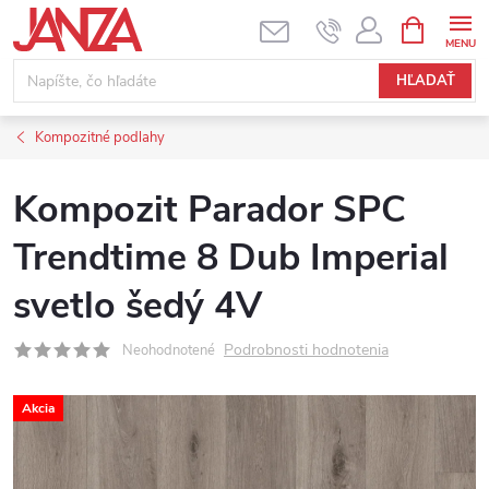
Prejsť na obsah
NÁKUPNÝ
HĽADAŤ
Kompozitné podlahy
Kompozit Parador SPC
Trendtime 8 Dub Imperial
svetlo šedý 4V
Podrobnosti hodnotenia
Neohodnotené
Akcia