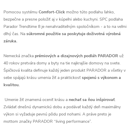
Pomocou systému
Comfort-Click
možno túto podlahu ľahko,
bezpečne a presne položiť aj v kúpeľni alebo kuchyni. SPC podlaha
Parador Trendtime 8 je nenahraditeľným spoločníkom - a to na veľmi
dlhý čas. Na
súkromné použitie sa poskytuje doživotná výrobná
záruka.
Nemecká značka
prémiových a dizajnových podláh PARADOR
už
40 rokov pretvára domy a byty na tie najkrajšie domovy na svete.
Špičková kvalita definuje každý jeden produkt PARADOR a všetky v
sebe spájajú krásu umenia žiť a praktickosť
spojenú s výkonom a
kvalitou.
Umenie žiť znamená oceniť krásu a
nechať sa ňou inšpirovať
.
Zvládať dnešnú dynamickú dobu a podávať každý deň maximálny
výkon si vyžaduje pevnú pôdu pod nohami. A práve preto je
mottom značky PARADOR “living performance”.