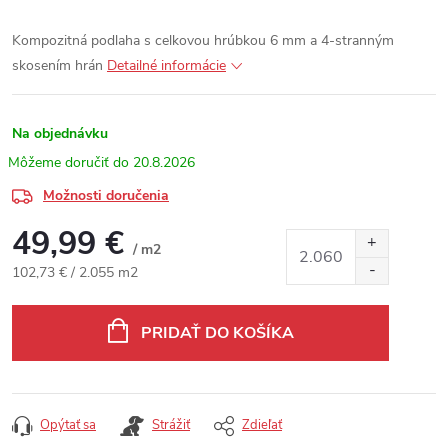
Kompozitná podlaha s celkovou hrúbkou 6 mm a 4-stranným
skosením hrán
Detailné informácie
Na objednávku
20.8.2026
Možnosti doručenia
49,99 €
/ m2
Jednotková cena:
102,73 € / 2.055 m2
PRIDAŤ DO KOŠÍKA
Opýtať sa
Strážiť
Zdieľať