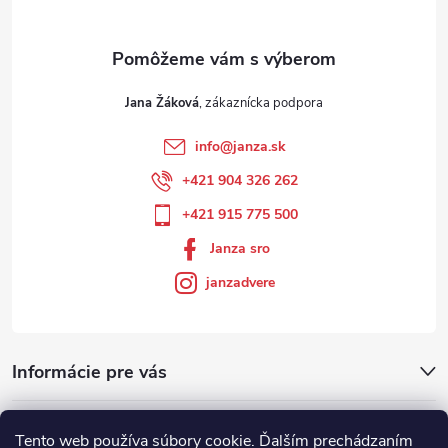
Jana Žáková
info
@
janza.sk
+421 904 326 262
+421 915 775 500
Janza sro
janzadvere
Informácie pre vás
Facebook
Tento web používa súbory cookie. Ďalším prechádzaním