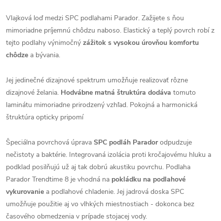
Vlajková loď medzi SPC podlahami Parador. Zažijete s ňou
mimoriadne príjemnú chôdzu naboso. Elastický a teplý povrch robí z
tejto podlahy výnimočný
zážitok s vysokou úrovňou komfortu
chôdze
a bývania.
Jej jedinečné dizajnové spektrum umožňuje realizovať rôzne
dizajnové želania.
Hodvábne matná štruktúra dodáva
tomuto
laminátu mimoriadne prirodzený vzhľad. Pokojná a harmonická
štruktúra opticky pripomí
Špeciálna povrchová úprava
SPC podláh Parador
odpudzuje
nečistoty a baktérie. Integrovaná izolácia proti kročajovému hluku a
podklad posilňujú už aj tak dobrú akustiku povrchu. Podlaha
Parador Trendtime 8 je vhodná na
pokládku na podlahové
vykurovanie
a podlahové chladenie. Jej jadrová doska SPC
umožňuje použitie aj vo vlhkých miestnostiach - dokonca bez
časového obmedzenia v prípade stojacej vody.