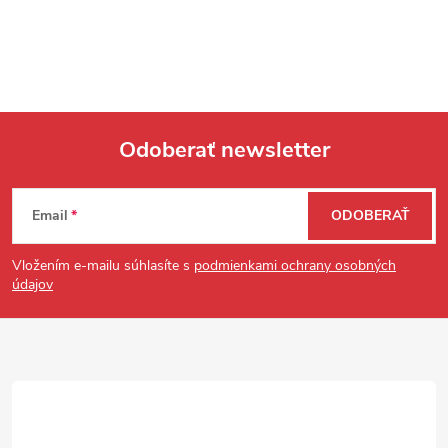
Odoberať newsletter
Zápätie
Email
ODOBERAŤ
Vložením e-mailu súhlasíte s
podmienkami ochrany osobných
údajov