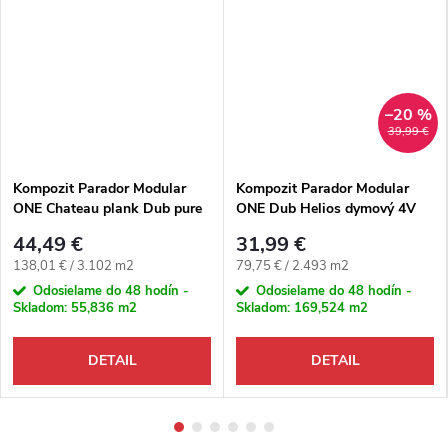
–20 %
39,99 €
Kompozit Parador Modular
Kompozit Parador Modular
ONE Chateau plank Dub pure
ONE Dub Helios dymový 4V
prírodný M4V
44,49 €
31,99 €
Jednotková cena:
Jednotková cena:
138,01 € / 3.102 m2
79,75 € / 2.493 m2
Odosielame do 48 hodín -
Odosielame do 48 hodín -
Skladom:
55,836 m2
Skladom:
169,524 m2
DETAIL
DETAIL