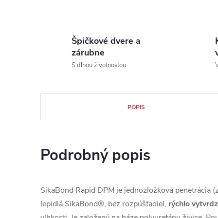
Špičkové dvere a
zárubne
S dlhou životnosťou.
V
POPIS
Podrobný popis
SikaBond Rapid DPM je jednozložková penetrácia (z
lepidlá SikaBond®, bez rozpúšťadiel,
rýchlo vytvrdz
vlhkosti. Je založený na báze polyuretánu živice. Po