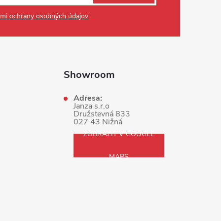
mi ochrany osobných údajov
Showroom
Adresa:
Janza s.r.o
Družstevná 833
027 43 Nižná
ZOBRAZIŤ V GOOGLE
MAPS