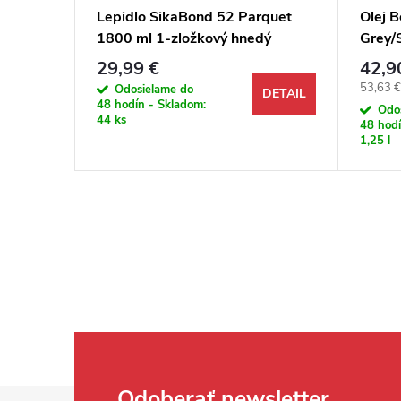
a mat
Lepidlo SikaBond 52 Parquet
Olej B
1800 ml 1-zložkový hnedý
Grey/
polyuretán, na drevené podlahy
29,99 €
42,9
Jednotk
53,63 € 
DETAIL
Odosielame do
DETAIL
48 hodín - Skladom:
Odo
44 ks
48 hodí
1,25 l
Odoberať newsletter