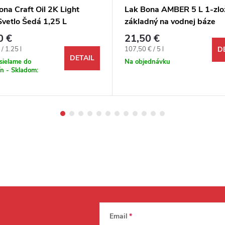
ona Craft Oil 2K Light
Lak Bona AMBER 5 L 1-zlo
Svetlo Šedá 1,25 L
základný na vodnej báze
0 €
21,50 €
ová cena:
Jednotková cena:
/ 1.25 l
107,50 € / 5 l
D
DETAIL
sielame do
Na objednávku
n - Skladom:
Email