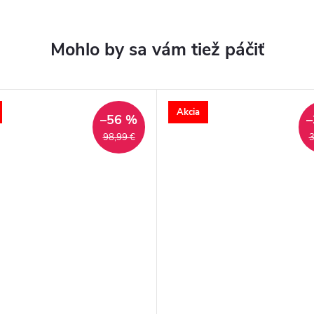
Akcia
–56 %
–
98,99 €
3