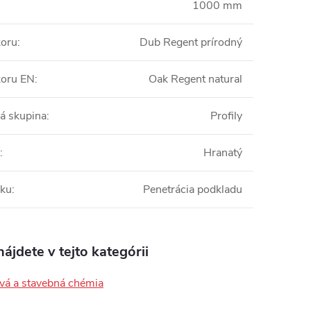
1000 mm
koru
:
Dub Regent prírodný
koru EN
:
Oak Regent natural
á skupina
:
Profily
:
Hranatý
bku
:
Penetrácia podkladu
ájdete v tejto kategórii
vá a stavebná chémia