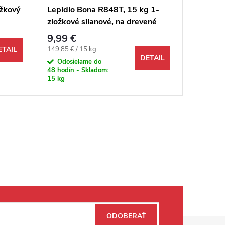
žkový
Lepidlo Bona R848T, 15 kg 1-
Tmel a l
zložkové silanové, na drevené
hnedý 3
podlahy
zložkov
9,99 €
14,99 
(tmavoh
Jednotková cena:
149,85 € / 15 kg
ETAIL
Odosi
DETAIL
48 hodín 
Odosielame do
14 ks
48 hodín - Skladom:
15 kg
ODOBERAŤ