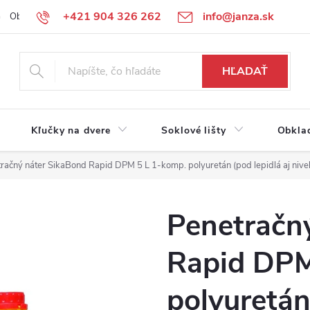
+421 904 326 262
info@janza.sk
Obchodné podmienky
Reklamačné podmienky
Podmienky ochra
HĽADAŤ
Kľučky na dvere
Soklové lišty
Obkla
račný náter SikaBond Rapid DPM 5 L 1-komp. polyuretán (pod lepidlá aj nive
Penetračn
Rapid DPM
polyuretán