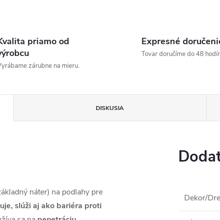
Kvalita priamo od
Expresné doručeni
výrobcu
Tovar doručíme do 48 hodín
yrábame zárubne na mieru.
DISKUSIA
Dodat
ákladný náter) na podlahy pre
Dekor/Dre
uje, slúži aj ako bariéra proti
užíva sa na
penetráciu,