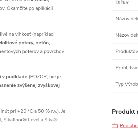
Dĺžka
:
v. Okamžite po aplikácii
Názov de
ivé na vlhkosť (napríklad
Názov de
ylolitové potery, betón,
mentových poterov a povrchov
Produktov
Profil, tvar
i v podklade
(POZOR, nie je
Typ Výro
esnenie zvýšenej zvyškovej
Produkt n
nút pri +20 °C a 50 % r.v.). Je
 Sikafloor® Level a Sika®.
Podlaho