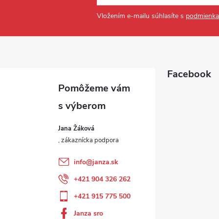
Vložením e-mailu súhlasíte s
podmienka
Facebook
Jana Žáková
info
@
janza.sk
+421 904 326 262
+421 915 775 500
Janza sro