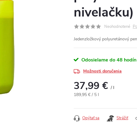
nivelačku)
Po
Neohodnotené
Jedenzložkový polyuretánový pene
Odosielame do 48 hodín
Možnosti doručenia
37,99 €
/ l
Jednotková cena:
189,95 € / 5 l
Opýtať sa
Strážiť