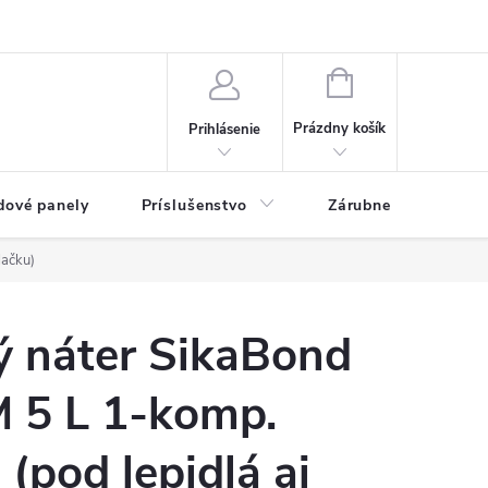
ny osobných údajov
Blog
NÁKUPNÝ KOŠÍK
Prázdny košík
Prihlásenie
dové panely
Príslušenstvo
Zárubne
Stave
lačku)
ý náter SikaBond
 5 L 1-komp.
 (pod lepidlá aj