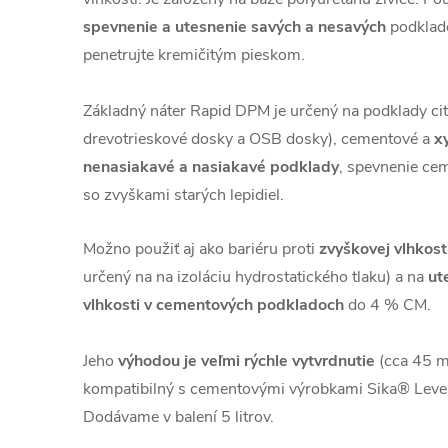
spevnenie a utesnenie savých a nesavých
podklado
penetrujte kremičitým pieskom.
Základný náter Rapid DPM je určený na podklady citl
drevotrieskové dosky a OSB dosky), cementové a
x
nenasiakavé a nasiakavé podklady
, spevnenie ce
so zvyškami starých lepidiel.
Možno použiť aj ako bariéru proti
zvyškovej vlhkost
určený na na izoláciu hydrostatického tlaku) a na
ut
vlhkosti v cementových podkladoch
do 4 % CM.
Jeho
výhodou je veľmi rýchle vytvrdnutie
(cca 45 mi
kompatibilný s cementovými výrobkami Sika® Level,
Dodávame v balení 5 litrov.