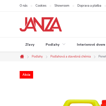
Prejsť na obsah
O nás
Cookies
Showroom
Doprava a platba
Zľavy
Podlahy
Interierové dvere
Podlahy
Podlahová a stavebná chémia
Penet
Domov
Akcia