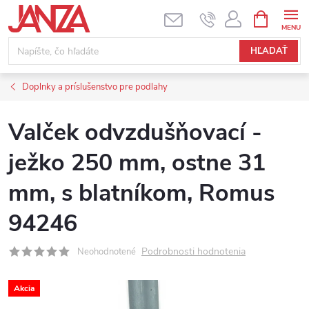
Prejsť na obsah
NÁKUPNÝ
HĽADAŤ
Doplnky a príslušenstvo pre podlahy
Valček odvzdušňovací -
ježko 250 mm, ostne 31
mm, s blatníkom, Romus
94246
Podrobnosti hodnotenia
Neohodnotené
Akcia