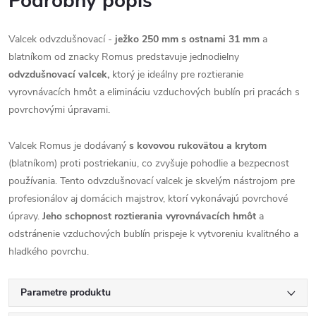
Podrobný popis
Valcek odvzdušnovací -
ježko 250 mm s ostnami 31 mm
a
blatníkom od znacky Romus predstavuje jednodielny
odvzdušnovací valcek,
ktorý je ideálny pre roztieranie
vyrovnávacích hmôt a elimináciu vzduchových bublín pri pracách s
povrchovými úpravami.
Valcek Romus je dodávaný
s kovovou rukovätou a krytom
(blatníkom) proti postriekaniu, co zvyšuje pohodlie a bezpecnost
používania. Tento odvzdušnovací valcek je skvelým nástrojom pre
profesionálov aj domácich majstrov, ktorí vykonávajú povrchové
úpravy.
Jeho schopnost roztierania vyrovnávacích hmôt
a
odstránenie vzduchových bublín prispeje k vytvoreniu kvalitného a
hladkého povrchu.
Parametre produktu