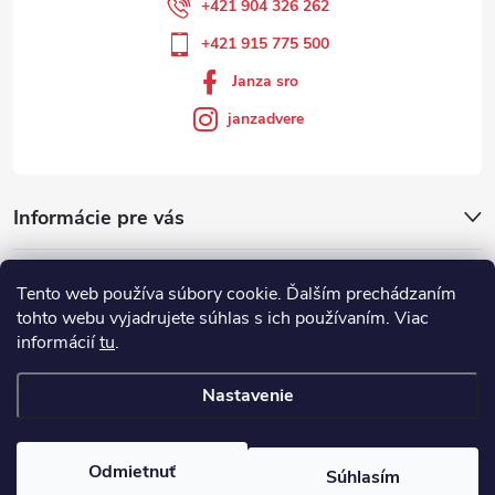
+421 904 326 262
+421 915 775 500
Janza sro
janzadvere
Informácie pre vás
Facebook
Tento web používa súbory cookie. Ďalším prechádzaním
tohto webu vyjadrujete súhlas s ich používaním. Viac
informácií
tu
.
Showroom
Nastavenie
Copyright 2026
Janza.sk
. Všetky práva vyhradené.
Odmietnuť
Súhlasím
Vytvoril Shoptet