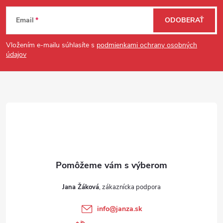
Zápätie
Email
ODOBERAŤ
Vložením e-mailu súhlasíte s
podmienkami ochrany osobných
údajov
Jana Žáková
info
@
janza.sk