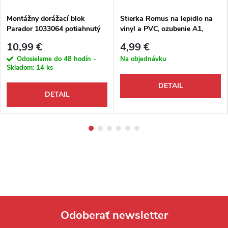
Montážny dorážací blok
Stierka Romus na lepidlo na
Parador 1033064 potiahnutý
vinyl a PVC, ozubenie A1,
filcom
šírka 250 mm, 93089
10,99 €
4,99 €
Odosielame do 48 hodín -
Na objednávku
Skladom:
14 ks
DETAIL
DETAIL
Odoberať newsletter