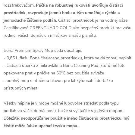
rozstrekovačom.
Páčka na robustnej rukoväti uvoľňuje čistiaci
prostriedok, rozprašuje jemnú hmlu a tým umožňuje rýchle a
jednoduché čištenie podláh
. Čistiaci prostriedok je na vodnej báze.
Certifikované GREENGUARD GOLD ako bezpečný produkt pre vašu
rodinu, vašich domácich miláčikov a našu planétu.
Bona Premium Spray Mop sada obsahuje:
- 0,85 L fľašu Bona čistiaceho prostriedku, ktorá se dá znovu naplniť
- čistiacu utierku z mikrovlákna Bona Cleaning Pad, ktorú môžete
opakovane prať v práčke na 60°C bez použitia aviváže
- odolný mop s otočnou hlavou pre ľahký dosah i do ťažko
prístupných miest
Všetky náplne je v mope možné ľubovoľne striedať podľa typu
podláh vo vašej domácnosti, takže si vystačíte s jedným mopom.
Dôležité:
neodporúčame použitie iného čistiaceho prostriedku. Iný
čistič môže ľahko upchať trysku mopu.