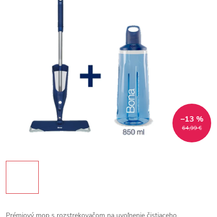
–13 %
64,99 €
Prémiový mop s rozstrekovačom na uvoľnenie čistiaceho