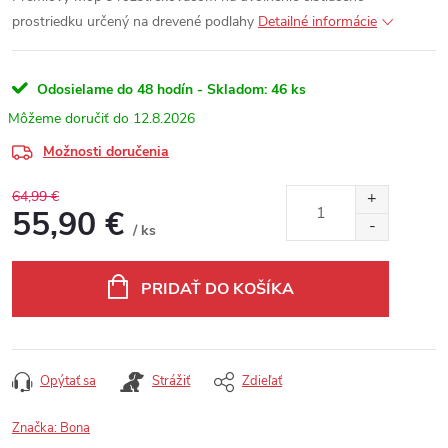
prostriedku určený na drevené podlahy
Detailné informácie
Odosielame do 48 hodín - Skladom:
46 ks
12.8.2026
Možnosti doručenia
64,99 €
55,90 €
/ ks
Jednotková cena:
PRIDAŤ DO KOŠÍKA
Opýtať sa
Strážiť
Zdieľať
Značka:
Bona