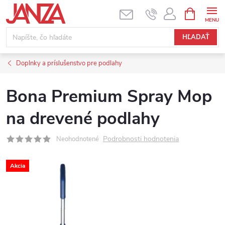
Prejsť na obsah
NÁKUPNÝ
HĽADAŤ
Doplnky a príslušenstvo pre podlahy
Bona Premium Spray Mop
na drevené podlahy
Podrobnosti hodnotenia
Neohodnotené
Akcia