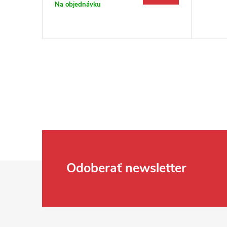
Na objednávku
Zápätie
Odoberať newsletter