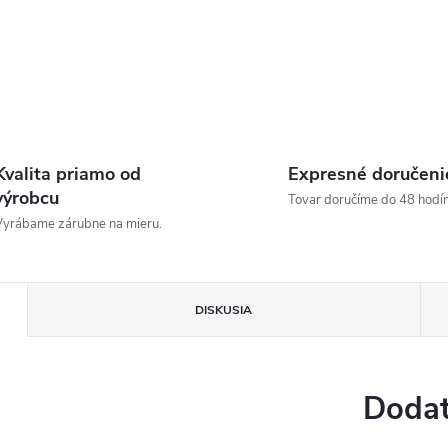
Kvalita priamo od
Expresné doručeni
výrobcu
Tovar doručíme do 48 hodín
yrábame zárubne na mieru.
DISKUSIA
Dodat