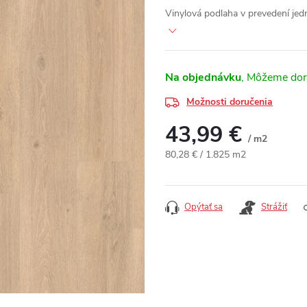
Vinylová podlaha v prevedení je
Na objednávku
Možnosti doručenia
43,99 €
/ m2
Jednotková cena:
80,28 € / 1.825 m2
Opýtať sa
Strážiť