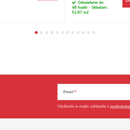
D
Odosielame do
48 hodín - Skladom:
52,87 m2
Email
Vložením e-mailu súhlasíte s
podmienka