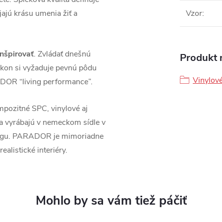
jú krásu umenia žiť a
Vzor
:
inšpirovať
. Zvládať dnešnú
Produkt n
kon si vyžaduje pevnú pôdu
Vinylov
DOR “living performance”.
pozitné SPC, vinylové aj
sa vyrábajú v nemeckom sídle v
ingu. PARADOR je mimoriadne
ealistické interiéry.