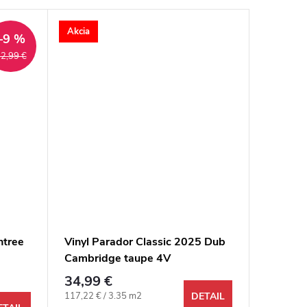
Akcia
Akcia
–9 %
2,99 €
ntree
Vinyl Parador Classic 2025 Dub
Vinyl P
Cambridge taupe 4V
Infinity
34,99 €
43,99 
Jednotková cena:
Jednotkov
117,22 € / 3.35 m2
80,28 € /
DETAIL