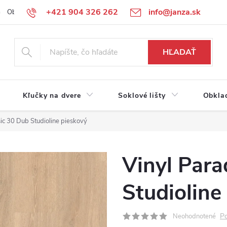
+421 904 326 262
info@janza.sk
Obchodné podmienky
Reklamačné podmienky
Podmienky ochra
HĽADAŤ
Kľučky na dvere
Soklové lišty
Obkla
ic 30 Dub Studioline pieskový
Vinyl Para
Studioline
Po
Neohodnotené