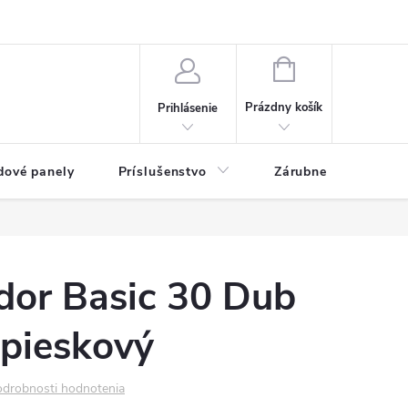
ny osobných údajov
Blog
NÁKUPNÝ KOŠÍK
Prázdny košík
Prihlásenie
dové panely
Príslušenstvo
Zárubne
Stave
dor Basic 30 Dub
 pieskový
drobnosti hodnotenia