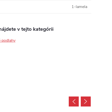
1-lamela
ájdete v tejto kategórii
é podlahy