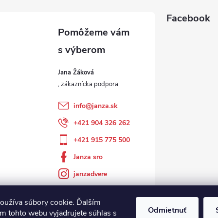
Facebook
Jana Žáková
info
@
janza.sk
+421 904 326 262
+421 915 775 500
Janza sro
janzadvere
oužíva súbory cookie. Ďalším
Odmietnuť
m tohto webu vyjadrujete súhlas s