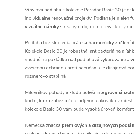
Vinylová podlaha z kolekcie Parador Basic 30 je es
individuálne renovačné projekty. Podlaha je nielen f
vizuálne nároky
s reálnym dojmom dreva, ktorý môže
Podlaha bez skosenia hrán
sa harmonicky začlení 
Kolekcia Basic 30 je robustná, antibakteriálna a ľah
vhodné na pokládku nad podlahové vykurovanie a
v
zvýšenou ochranou proti napučaniu je dizajnová po
rozmerovo stabilná.
Milovníkov pohody a kľudu poteší
integrovaná izol
korku, ktorá zabezpečuje príjemnú akustiku v mies
kolekcie Basic 30 vám bude vysoká úroveň komfort
Nemecká značka
prémiových a dizajnových pod
pretvára domy a byty na tie najkrajšie domovy na sve