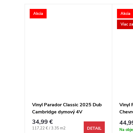
Akcia
Akcia
Viac z
 5
Vinyl Parador Classic 2025 Dub
Vinyl
ivý 4V
Cambridge dymový 4V
Chevr
karam
34,99 €
44,9
Jednotková cena:
117,22 € / 3.35 m2
DETAIL
Na obj
DETAIL