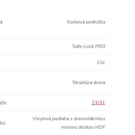
á
Korková podložka
Safe-Lock PRO
Clic
Štruktúra dreva
aže
:
23/31
Vinylová podlaha s drevovláknitou
bku
:
nosnou doskou HDF