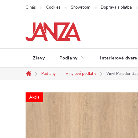
Prejsť na obsah
O nás
Cookies
Showroom
Doprava a platba
Zľavy
Podlahy
Interierové dvere
Podlahy
Vinylové podlahy
Vinyl Parador Bas
Domov
Akcia