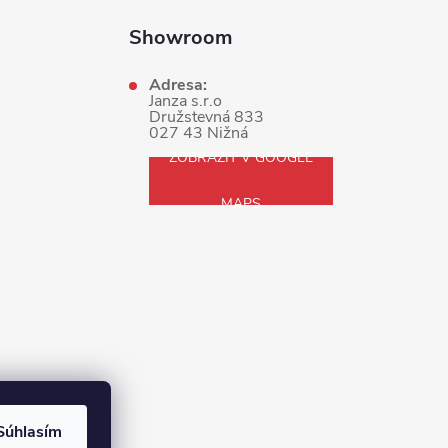
Showroom
Adresa:
Janza s.r.o
Družstevná 833
027 43 Nižná
ZOBRAZIŤ V GOOGLE
MAPS
Súhlasím