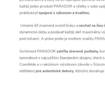
každý jeden produkt PARADOR a všetky v sebe spája
praktickosť
spojenú s výkonom a kvalitou.
Umenie žiť znamená oceniť krásu a
nechať sa ňou 
dynamickú dobu a podávať každý deň maximálny vý
pod nohami. A práve preto je mottom značky PARA
Sortiment PARADOR
zahŕňa drevené podlahy,
kom
laminátové s najvyššími štandardmi dizajnu, ktoré 
Coesfelde a v rakúskom výrobnom závode v Güss
obľúbený
pre autentické dekory
, ktorými dosahuje r