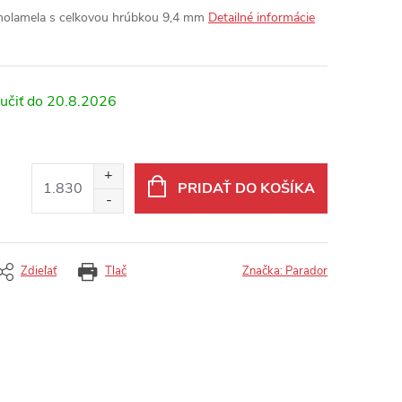
dnolamela s celkovou hrúbkou 9,4 mm
Detailné informácie
20.8.2026
PRIDAŤ DO KOŠÍKA
Zdieľať
Tlač
Značka:
Parador