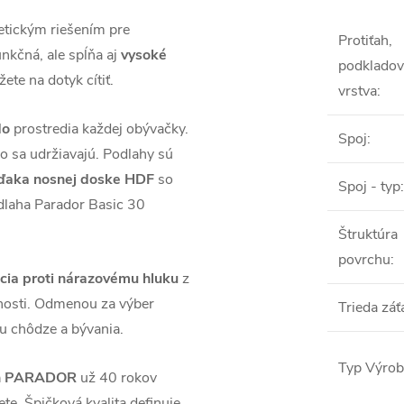
tetickým riešením pre
Protiťah,
unkčná, ale spĺňa aj
vysoké
podkladov
te na dotyk cítiť.
vrstva
:
do
prostredia každej obývačky.
Spoj
:
ko sa udržiavajú. Podlahy sú
ďaka nosnej doske HDF
so
Spoj - typ
:
dlaha Parador Basic 30
Štruktúra
povrchu
:
ácia proti nárazovému hluku
z
tnosti. Odmenou za výber
Trieda záť
u chôdze a bývania.
Typ Výro
láh PARADOR
už 40 rokov
te. Špičková kvalita definuje