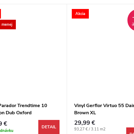
Akcia
a menej
3
 Parador Trendtime 10
Vinyl Gerflor Virtuo 55 Dai
on Dub Oxford
Brown XL
elovo-hnedý M4V
29,99 €
9 €
DETAIL
Jednotková cena:
93,27 € / 3.11 m2
ednávku