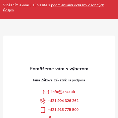
Vložením e-mailu súhlasíte s
podmienkami ochrany osobných
údajov
Jana Žáková
info
@
janza.sk
+421 904 326 262
+421 915 775 500