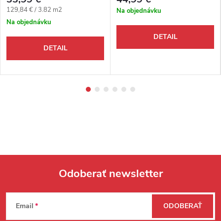
Jednotková cena:
129,84 € / 3.82 m2
Na objednávku
Na objednávku
DETAIL
DETAIL
Odoberať newsletter
Zápätie
Email
ODOBERAŤ