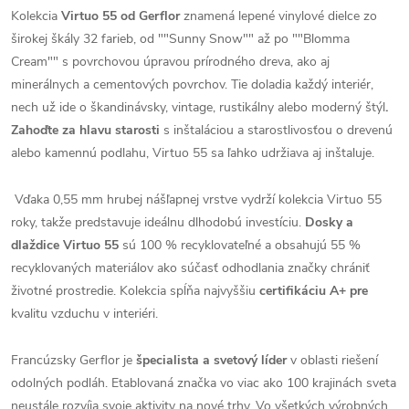
Kolekcia
Virtuo 55 od Gerflor
znamená lepené vinylové dielce zo
širokej škály 32 farieb, od ""Sunny Snow"" až po ""Blomma
Cream"" s povrchovou úpravou prírodného dreva, ako aj
minerálnych a cementových povrchov. Tie doladia každý interiér,
nech už ide o škandinávsky, vintage, rustikálny alebo moderný štýl
.
Zahoďte za hlavu starosti
s inštaláciou a starostlivosťou o drevenú
alebo kamennú podlahu, Virtuo 55 sa ľahko udržiava aj inštaluje.
Vďaka 0,55 mm hrubej nášľapnej vrstve vydrží kolekcia Virtuo 55
roky, takže predstavuje ideálnu dlhodobú investíciu.
Dosky a
dlaždice Virtuo 55
sú 100 % recyklovateľné a obsahujú 55 %
recyklovaných materiálov ako súčasť odhodlania značky chrániť
životné prostredie. Kolekcia spĺňa najvyššiu
certifikáciu A+ pre
kvalitu vzduchu v interiéri.
Francúzsky Gerflor je
špecialista a svetový líder
v oblasti riešení
odolných podláh. Etablovaná značka vo viac ako 100 krajinách sveta
neustále rozvíja svoje aktivity na nové trhy. Vo všetkých výrobných