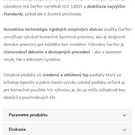
závodoch má Gerflor certifikát ISO 14001 a
dodržiava najvyššie
štandardy
, pokiaľ ide o životné prostredie.
Inovatívna technológia rigidných vinylových dielcov
značky Gerflor
umožňuje vytvárať komerčné športové priestory, ako aj dizajnové
domáce priestory pre každého bez rozdielov. Výhodou Gerflor je
rôznorodosť dekorov a dostupných prevedení
- ako v lepenom
vinyle, tak v klikovom systéme.
Vinylové podlahy sú
moderný a obľúbený typ
podlahy ktorý sa
inštaluje lepením a patria medzi vysoko odolné podlahy určené aj
pre komerčné použitie. Ich výhodou je, že sa môžu inštalovať bez
dilatácií a prechodových líšt.
Parametre produktu
Diskusia