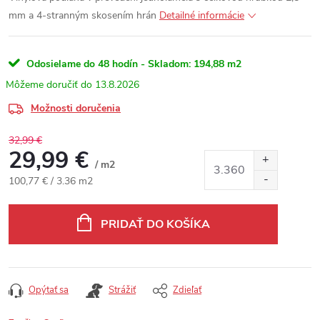
mm a 4-stranným skosením hrán
Detailné informácie
Odosielame do 48 hodín - Skladom:
194,88 m2
13.8.2026
Možnosti doručenia
32,99 €
29,99 €
/ m2
Jednotková cena:
100,77 € / 3.36 m2
PRIDAŤ DO KOŠÍKA
Opýtať sa
Strážiť
Zdieľať