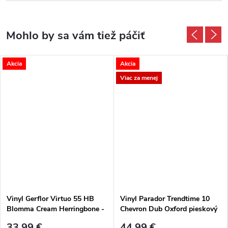
Akcia
Akcia
Viac za menej
Vinyl Gerflor Virtuo 55 HB
Vinyl Parador Trendtime 10
Blomma Cream Herringbone -
Chevron Dub Oxford pieskový
rybia kosť
M4V
33,99 €
44,99 €