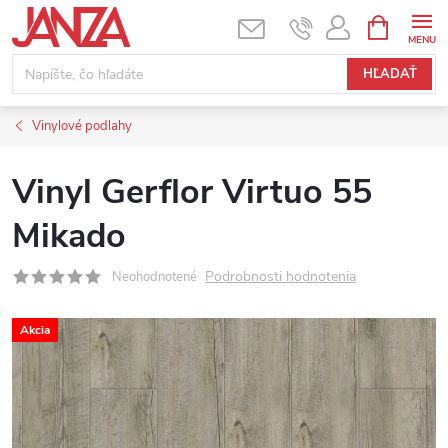
Prejsť na obsah
NÁKUPNÝ
HĽADAŤ
Vinylové podlahy
Vinyl Gerflor Virtuo 55
Mikado
Podrobnosti hodnotenia
Neohodnotené
Akcia