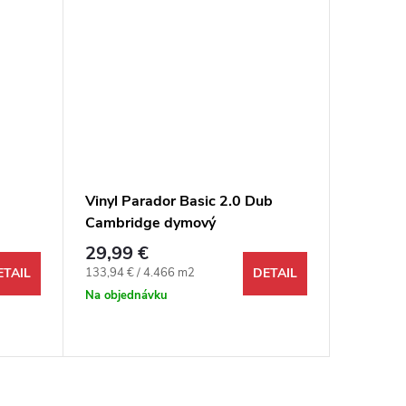
Vinyl Parador Basic 2.0 Dub
Vinyl P
Cambridge dymový
pastelo
29,99 €
43,99 
Jednotková cena:
Jednotkov
133,94 € / 4.466 m2
80,28 € /
ETAIL
DETAIL
Na objednávku
Na objed