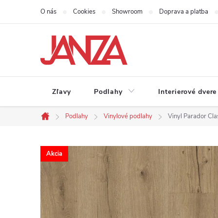
Prejsť na obsah
O nás
Cookies
Showroom
Doprava a platba
Zľavy
Podlahy
Interierové dvere
Podlahy
Vinylové podlahy
Vinyl Parador Cl
Domov
Akcia