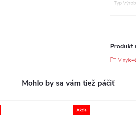
Typ Výro
Produkt n
Vinylov
Akcia