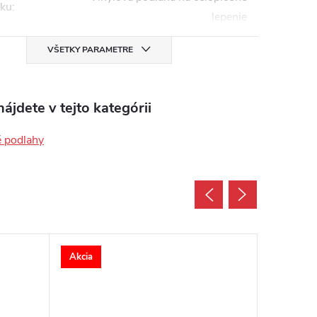
bku
:
lepenie
VŠETKY PARAMETRE
ájdete v tejto kategórii
é podlahy
Akcia
Akcia