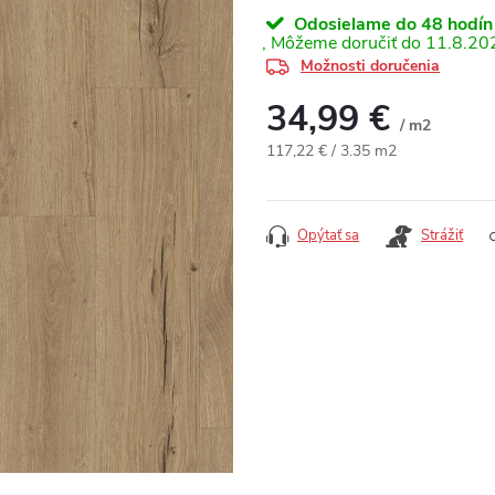
Odosielame do 48 hodín
11.8.20
Možnosti doručenia
34,99 €
/ m2
Jednotková cena:
117,22 € / 3.35 m2
Opýtať sa
Strážiť