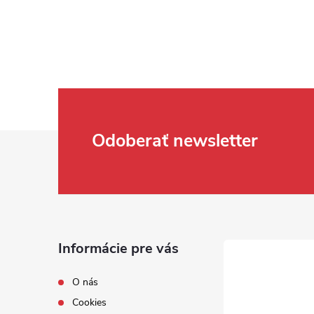
Zápätie
Odoberať newsletter
Informácie pre vás
O nás
Cookies