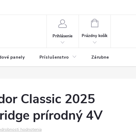
ny osobných údajov
Blog
NÁKUPNÝ KOŠÍK
Prázdny košík
Prihlásenie
dové panely
Príslušenstvo
Zárubne
Stave
dor Classic 2025
idge prírodný 4V
drobnosti hodnotenia