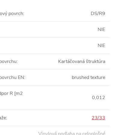
ový povrch
:
DS/R9
NIE
NIE
 povrchu
:
Kartáčovaná štruktúra
 povrchu EN
:
brushed texture
dpor R [m2
0,012
aže
:
23/33
Vinylová podlaha na celoplošné