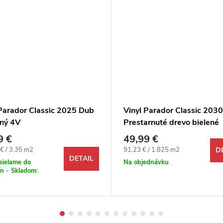
 Parador Classic 2025 Dub
Vinyl Parador Classic 2030
dný 4V
Prestarnuté drevo bielené
9 €
49,99 €
ová cena:
Jednotková cena:
€ / 3.35 m2
91,23 € / 1.825 m2
D
DETAIL
sielame do
Na objednávku
n - Skladom:
2