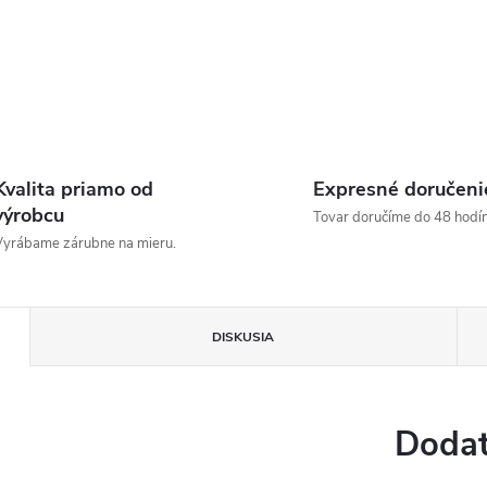
Kvalita priamo od
Expresné doručeni
výrobcu
Tovar doručíme do 48 hodín
yrábame zárubne na mieru.
DISKUSIA
Dodat