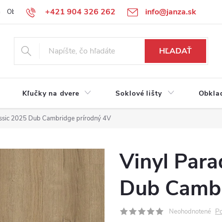
+421 904 326 262
info@janza.sk
Obchodné podmienky
Reklamačné podmienky
Podmienky ochra
HĽADAŤ
Kľučky na dvere
Soklové lišty
Obkla
assic 2025 Dub Cambridge prírodný 4V
Vinyl Para
Dub Cambr
Po
Neohodnotené