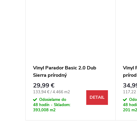
Dub
Vinyl Parador Basic 2.0 Dub
Vinyl
Sierra prírodný
príro
29,99 €
34,9
Jednotková cena:
Jednotk
133,94 € / 4.466 m2
117,22 
DETAIL
DETAIL
Odosielame do
Odo
48 hodín - Skladom:
48 hodí
393,008 m2
201 m