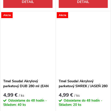
DETAIL
DETAIL
Akcia
Akcia
Tmel Soudal Akrylový
Tmel Soudal Akrylový
parketový DUB 280 ml (EAN
parketový SMREK / JASEŇ 280
5411183030053)
ml (EAN 5411183030022)
4,99 €
4,99 €
/ ks
/ ks
Odosielame do 48 hodín -
Odosielame do 48 hodín -
Skladom:
40 ks
Skladom:
20 ks