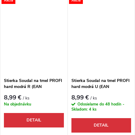
Akcia
Akcia
Stierka Soudal na tmel PROFI
Stierka Soudal na tmel PROFI
hard modrá R (EAN
hard modrá U (EAN
8595152116584)
8595152116591)
8,99 €
8,99 €
/ ks
/ ks
Na objednávku
Odosielame do 48 hodín -
Skladom:
4 ks
DETAIL
DETAIL