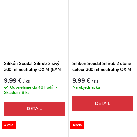
Silikón Soudal Silirub 2 sivý
Silikón Soudal Silirub 2 stone
300 ml neutrálny OXIM (EAN
colour 300 ml neutrálny OXIM
5411183001633)
(EAN 5411183008878)
9,99 €
9,99 €
/ ks
/ ks
Odosielame do 48 hodín -
Na objednávku
Skladom:
8 ks
DETAIL
DETAIL
Akcia
Akcia