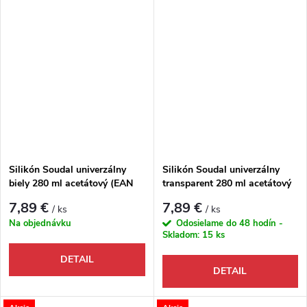
Silikón Soudal univerzálny
Silikón Soudal univerzálny
biely 280 ml acetátový (EAN
transparent 280 ml acetátový
5411183005686)
(EAN 5411183008076)
7,89 €
7,89 €
/ ks
/ ks
Na objednávku
Odosielame do 48 hodín -
Skladom:
15 ks
DETAIL
DETAIL