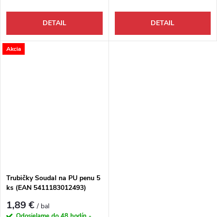
DETAIL
DETAIL
Akcia
Trubičky Soudal na PU penu 5
ks (EAN 5411183012493)
1,89 €
/ bal
Odosielame do 48 hodín -