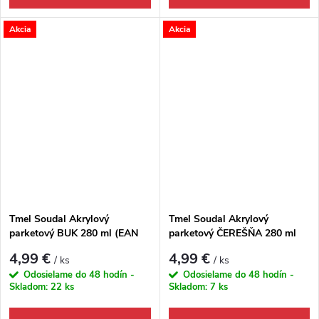
Akcia
Akcia
Tmel Soudal Akrylový
Tmel Soudal Akrylový
parketový BUK 280 ml (EAN
parketový ČEREŠŇA 280 ml
5411183030046)
(EAN 5411183030060)
4,99 €
4,99 €
/ ks
/ ks
Odosielame do 48 hodín -
Odosielame do 48 hodín -
Skladom:
22 ks
Skladom:
7 ks