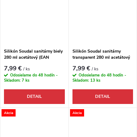
Silikón Soudal sanitárny biely
Silikón Soudal sanitárny
280 ml acetátový (EAN
transparent 280 ml acetátový
5411183005099)
(EAN 5411183008229)
7,99 €
7,99 €
/ ks
/ ks
Odosielame do 48 hodín -
Odosielame do 48 hodín -
Skladom:
7 ks
Skladom:
13 ks
DETAIL
DETAIL
Akcia
Akcia