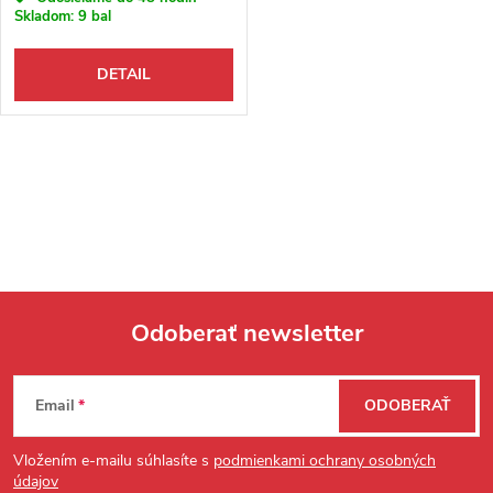
Skladom:
9 bal
DETAIL
Ovládacie prvky výpisu
Odoberať newsletter
Zápätie
Email
ODOBERAŤ
Vložením e-mailu súhlasíte s
podmienkami ochrany osobných
údajov