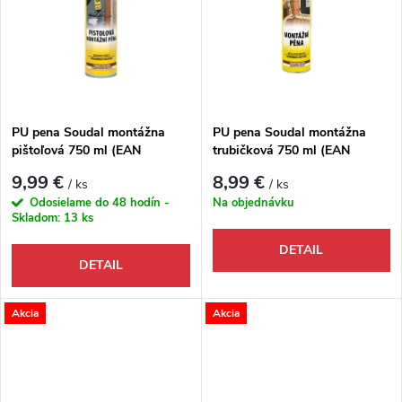
PU pena Soudal montážna
PU pena Soudal montážna
pištoľová 750 ml (EAN
trubičková 750 ml (EAN
5411183128644)
5411183098169)
9,99 €
8,99 €
/ ks
/ ks
Odosielame do 48 hodín -
Na objednávku
Skladom:
13 ks
DETAIL
DETAIL
Akcia
Akcia