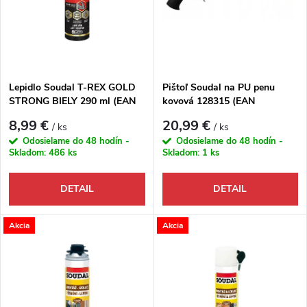
Lepidlo Soudal T-REX GOLD
Pištoľ Soudal na PU penu
STRONG BIELY 290 ml (EAN
kovová 128315 (EAN
5411183123069)
8595152181063)
8,99 €
20,99 €
/ ks
/ ks
Odosielame do 48 hodín -
Odosielame do 48 hodín -
Skladom:
486 ks
Skladom:
1 ks
DETAIL
DETAIL
Akcia
Akcia