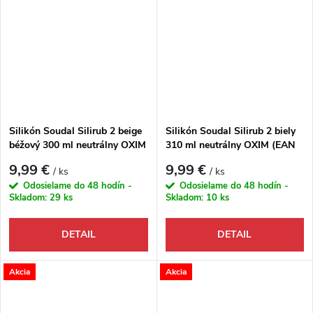
Silikón Soudal Silirub 2 beige
Silikón Soudal Silirub 2 biely
béžový 300 ml neutrálny OXIM
310 ml neutrálny OXIM (EAN
(EAN 5411183001695)
5411183008274)
9,99 €
9,99 €
/ ks
/ ks
Odosielame do 48 hodín -
Odosielame do 48 hodín -
Skladom:
29 ks
Skladom:
10 ks
DETAIL
DETAIL
Akcia
Akcia