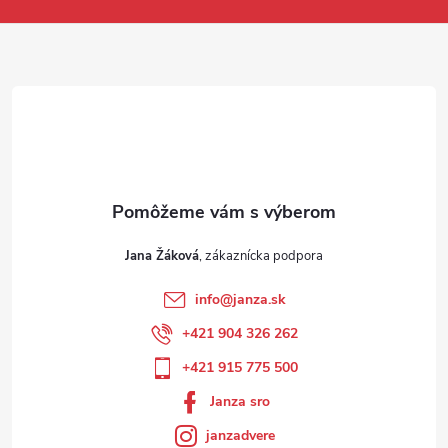
Jana Žáková
info
@
janza.sk
+421 904 326 262
+421 915 775 500
Janza sro
janzadvere