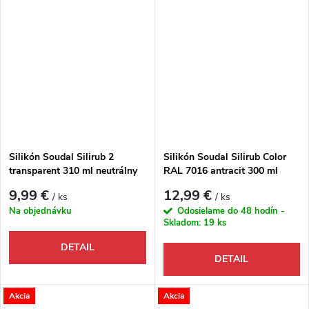
Silikón Soudal Silirub 2
Silikón Soudal Silirub Color
transparent 310 ml neutrálny
RAL 7016 antracit 300 ml
OXIM (EAN 5411183008267)
neutrálny (EAN
9,99 €
12,99 €
/ ks
/ ks
5411183037144)
Na objednávku
Odosielame do 48 hodín -
Skladom:
19 ks
DETAIL
DETAIL
Akcia
Akcia