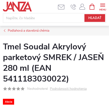
Prejsť na obsah
NÁKUPNÝ
HĽADAŤ
Podlahová a stavebná chémia
Tmel Soudal Akrylový
parketový SMREK / JASEŇ
280 ml (EAN
5411183030022)
Podrobnosti hodnotenia
Neohodnotené
Akcia