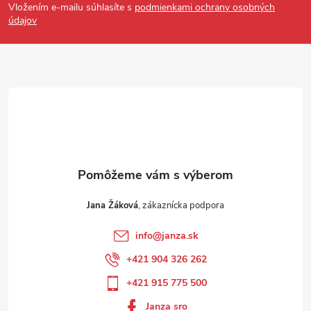
Vložením e-mailu súhlasíte s
podmienkami ochrany osobných
údajov
Jana Žáková
info
@
janza.sk
+421 904 326 262
+421 915 775 500
Janza sro