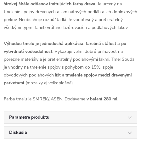
širokej škále odtienov imitujúcich farby dreva.
Je urcený na
tmelenie spojov drevených a laminátových podláh a ich doplnkových
prvkov. Neobsahuje rozpúštadlá. Je vodotesný a pretieratelný
všetkými typmi farieb vrátane lazúrovacích a podlahových lakov.
Výhodou tmelu je jednoduchá aplikácia, farebná stálost a po
vytvrdnutí vodeodolnost.
Vykazuje velmi dobrú prilnavost na
porézne materiály a je pretieratelný podlahovými lakmi. Tmel Soudal
je vhodný na tmelenie spojov s pohybom do 15%, spoje
obvodových podlahových líšt a
tmelenie spojov medzi drevenými
parketami
(mozaiky aj velkoplošné)
Farba tmelu je SMREK/JASEN. Dodávame
v balení 280 ml.
Parametre produktu
Diskusia