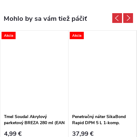
Akcia
Akcia
Tmel Soudal Akrylový
Penetračný náter SikaBond
parketový BREZA 280 ml (EAN
Rapid DPM 5 L 1-komp.
5411183030039)
polyuretán (pod lepidlá aj
4,99 €
37,99 €
nivelačku)