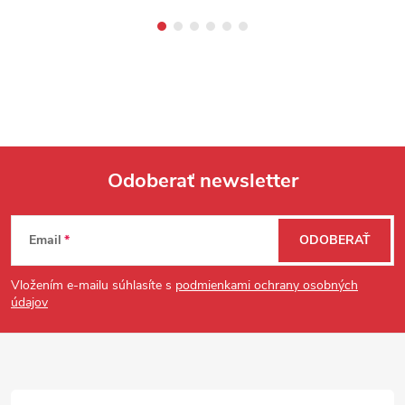
Odoberať newsletter
Zápätie
Email
ODOBERAŤ
Vložením e-mailu súhlasíte s
podmienkami ochrany osobných
údajov