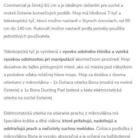
Commercial je široký 61 cm a je ideálnym riešením pre suché a
mokré čistenie komerčných podláh. Mop má hliníkovú T-tyč a
teleskopickú tyč, ktorú možno nastaviť v štyroch úrovniach, od 95
cm do 140 cm. Rukoväť možno nastaviť podľa potreby použitia
jednotlivých používateľa.
Teleskopická tyč je vyrobená z
vysoko odolného hliníka a vyniká
vysokou odolnosťou pri manipulácii v
komerčnom prostredí. Mop
dosiahne do ťažko prístupných miest, ako sú miesta pod nábytkom
a podobne vďaka rotačnej hlave mopu. Mop sa dodáva s dvoma
utierkami z mikrovlákna - 1x čistiaca utierka Bona (modrá na mokré
čistenie) a 1x Bona Dusting Pad (zelená a biela elektrostatická
utierka na suché čistenie).
Elektrostatická utierka na utieranie prachu z mikrovlákna má
špeciálne krátke a dlhé vlákna,
ktoré priťahujú, nadvihujú a
odstraňujú prach a nečistoty suchou metódou
. Čistiaca podložka z
mikrovlákna Bona je vysoko absorpčná a je určená na každodenné