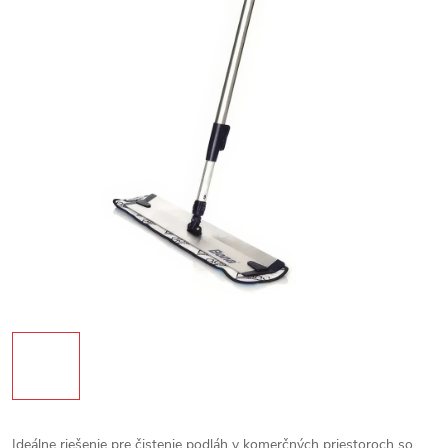
Ideálne riešenie pre čistenie podláh v komerčných priestoroch so