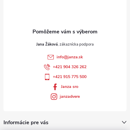
Jana Žáková
info
@
janza.sk
+421 904 326 262
+421 915 775 500
Janza sro
janzadvere
Informácie pre vás