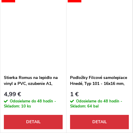
Stierka Romus na lepidlo na
Podložky Filcové samolepiace
vinyl a PVC, ozubenie A1,
Hnedé, Typ 101 - 16x16 mm,
šírka 250 mm, 93089
hr. 3 mm, 20 ks/bal
4,99 €
1 €
Odosielame do 48 hodín -
Odosielame do 48 hodín -
Skladom:
10 ks
Skladom:
64 bal
DETAIL
DETAIL