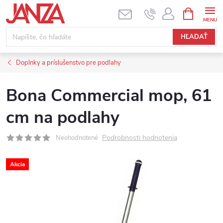
Prejsť na obsah
NÁKUPNÝ
HĽADAŤ
Doplnky a príslušenstvo pre podlahy
Bona Commercial mop, 61
cm na podlahy
Podrobnosti hodnotenia
Neohodnotené
Akcia