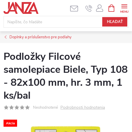
Prejsť na obsah
NÁKUPNÝ
HĽADAŤ
Doplnky a príslušenstvo pre podlahy
Podložky Filcové
samolepiace Biele, Typ 108
- 82x100 mm, hr. 3 mm, 1
ks/bal
Podrobnosti hodnotenia
Neohodnotené
Akcia