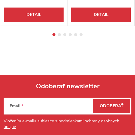
DETAIL
DETAIL
Odoberať newsletter
Zápätie
Email
ODOBERAŤ
Vložením e-mailu súhlasíte s
podmienkami ochrany osobných
údajov