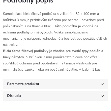
Podrobný popis
Samolepiaca biela filcová podložka s veľkosťou 82 x 100 mm a
hrúbkou 3 mm je praktickým riešením pre ochranu povrchov pred
poškriabaním a na tlmenie hluku.
Táto podložka je vhodná na
ochranu podlahy pri nábytkoch
. Vďaka samolepiacemu
mechanizmu je nalepenie jednoduché a bez potreby použitia ďalších
nástrojov.
Biela farba filcovej podložky je vhodná pre svetlé typy podláh a
biely nábytok
. S hrúbkou 3 mm ponúka táto filcová podložka
spoľahlivú ochranu pred opotrebením a tlmiace vlastnosti pre
minimalizáciu vzniku hluku pri posúvaní nábytku. V balení 1 kus.
Parametre produktu
Diskusia