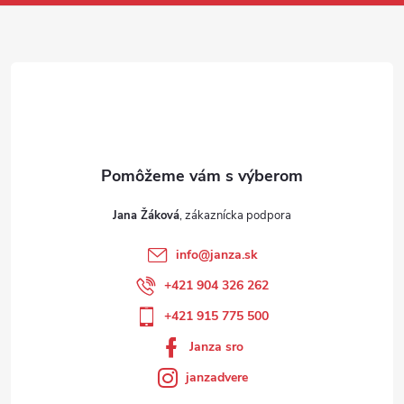
Jana Žáková
info
@
janza.sk
+421 904 326 262
+421 915 775 500
Janza sro
janzadvere