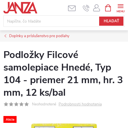
Prejsť na obsah
NÁKUPNÝ
HĽADAŤ
Doplnky a príslušenstvo pre podlahy
Podložky Filcové
samolepiace Hnedé, Typ
104 - priemer 21 mm, hr. 3
mm, 12 ks/bal
Podrobnosti hodnotenia
Neohodnotené
Akcia