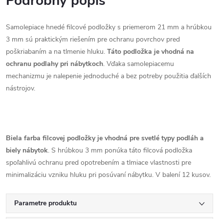
Podrobný popis
Samolepiace hnedé filcové podložky s priemerom 21 mm a hrúbkou
3 mm sú praktickým riešením pre ochranu povrchov pred
poškriabaním a na tlmenie hluku.
Táto podložka je vhodná na
ochranu podlahy pri nábytkoch
. Vďaka samolepiacemu
mechanizmu je nalepenie jednoduché a bez potreby použitia ďalších
nástrojov.
Biela farba filcovej podložky je vhodná pre svetlé typy podláh a
biely nábytok
. S hrúbkou 3 mm ponúka táto filcová podložka
spoľahlivú ochranu pred opotrebením a tlmiace vlastnosti pre
minimalizáciu vzniku hluku pri posúvaní nábytku. V balení 12 kusov.
Parametre produktu