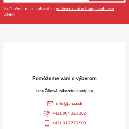
Vložením e-mailu súhlasíte s
podmienkami ochrany osobných
údajov
Jana Žáková
info
@
janza.sk
+421 904 326 262
+421 915 775 500