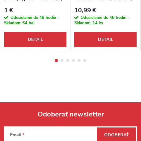
hr. 3 mm, 20 ks/bal
filcom
1 €
10,99 €
Odosielame do 48 hodín -
Odosielame do 48 hodín -
Skladom:
64 bal
Skladom:
14 ks
DETAIL
DETAIL
Odoberať newsletter
Zápätie
Email
ODOBERAŤ