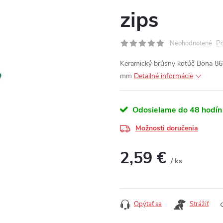
zips
Po
Neohodnotené
Keramický brúsny kotúč Bona 86
mm
Detailné informácie
Odosielame do 48 hodín
Možnosti doručenia
2,59 €
/ ks
Jednotková cena:
Opýtať sa
Strážiť