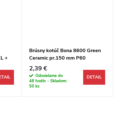
Brúsny kotúč Bona 8600 Green
NEB vnú
XL +
Ceramic pr.150 mm P60
skrutka
 Bona
keramický zelený, suchý zips
parkety
2,39 €
390 €
Odosielame do
Odosi
ETAIL
DETAIL
48 hodín - Skladom:
48 hodín 
50 ks
1 ks