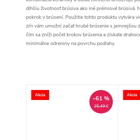
dlhšiu životnosť brúsiva ako iné prémiové brúsivá.
pokrok v brúsení. Použitie tohto produktu vytvára v
zŕn vám umožní začať hrubé brúsenie s jemnejšou z
čím sa zníži počet krokov brúsenia a získate drahoc
minimálne odreniny na povrchu podlahy.
Akcia
Akcia
–61 %
25,49 €