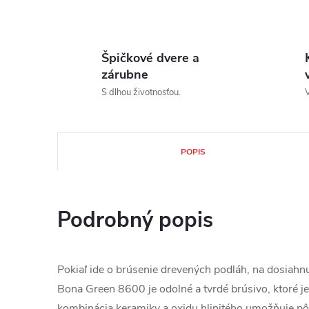
Špičkové dvere a
zárubne
S dlhou životnosťou.
V
POPIS
Podrobný popis
Pokiaľ ide o brúsenie drevených podláh, na dosiahn
Bona Green 8600 je odolné a tvrdé brúsivo, ktoré je
kombinácia keramiky a oxidu hlinitého umožňuje pô