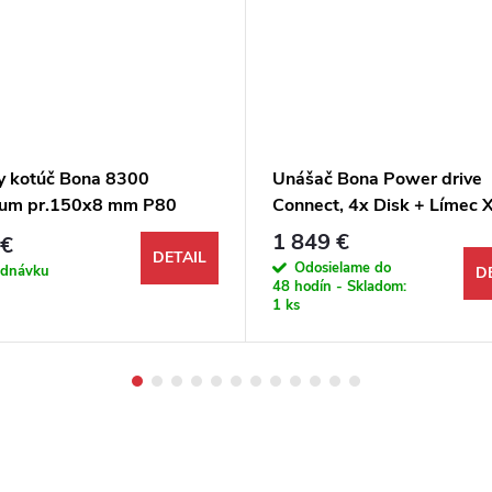
y kotúč Bona 8300
Unášač Bona Power drive
um pr.150x8 mm P80
Connect, 4x Disk + Límec 
n+korund modrý,
věž, na brúsku na parkety
1 849 €
 €
atický, suchý zips
FlexiSand 1.9
DETAIL
Odosielame do
ednávku
D
48 hodín - Skladom:
1 ks