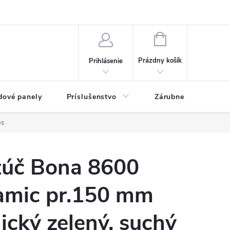
ny osobných údajov
Blog
NÁKUPNÝ KOŠÍK
Prázdny košík
Prihlásenie
dové panely
Príslušenstvo
Zárubne
Stave
ps
túč Bona 8600
amic pr.150 mm
cký zelený, suchý