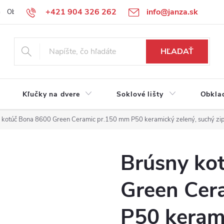
+421 904 326 262
info@janza.sk
Obchodné podmienky
Reklamačné podmienky
Podmienky ochra
HĽADAŤ
Kľučky na dvere
Soklové lišty
Obkla
 kotúč Bona 8600 Green Ceramic pr.150 mm P50 keramický zelený, suchý zi
Brúsny ko
Green Cer
P50 kerami