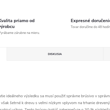
Kvalita priamo od
Expresné doručeni
výrobcu
Tovar doručíme do 48 hodín
yrábame zárubne na mieru.
DISKUSIA
utie ideálneho výsledku sa musí použiť správne brúsivo v správ
 však šetrné k drevu s veľmi nízkym vplyvom na trhanie drevený
sobivý výkon. Tento brúsny kotúč zabezpečuje o 30 % rýchlejši