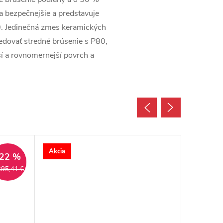
a bezpečnejšie a predstavuje
P50. Jedinečná zmes keramických
edovať stredné brúsenie s P80,
ší a rovnomernejší povrch a
Akcia
Akcia
22 %
395,41 €