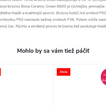
 Nové brúsivo Bona Ceramic Green 8600 je rýchlejšie, jemnejšie 
iditeľne hladší a kvalitnejší povrch. Brúsny kotúč má zrnitosť 
rnitosťou P50 namiesto bežnej zrnitosti P36. Potom môže nasl
enný čas. Rýchly a skrátený proces brúsenia tiež poskytuje hlad
Akcia
–
2 