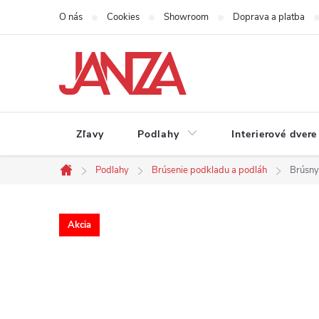
Prejsť na obsah
O nás
Cookies
Showroom
Doprava a platba
Zľavy
Podlahy
Interierové dvere
Podlahy
Brúsenie podkladu a podláh
Brúsny
Domov
Akcia