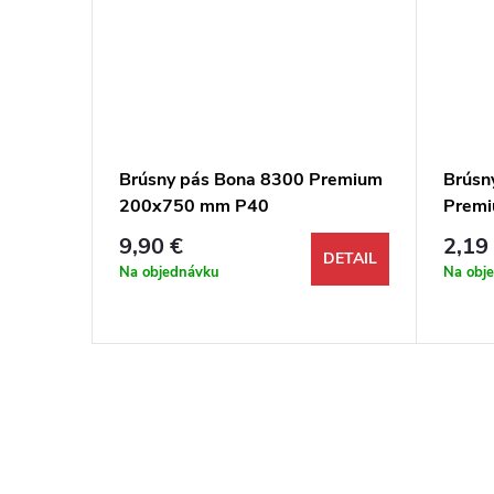
 Green
Brúsny pás Bona 8300 Premium
Brúsn
amický
200x750 mm P40
Premi
zirkón+korund modrý,
zirkó
9,90 €
2,19
antistatický
antist
DETAIL
DETAIL
Na objednávku
Na obj