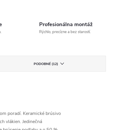
e
Profesionálna montáž
.
Rýchlo, precízne a bez starostí.
PODOBNÉ (12)
nom poradí. Keramické brúsivo
ch vlákien. Jedinečná
e brúsenie podlahy a o 50 %