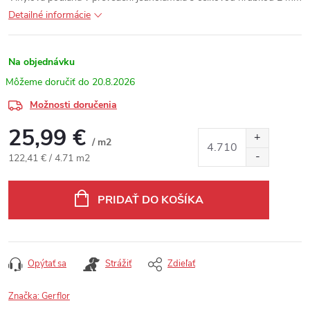
Detailné informácie
Na objednávku
20.8.2026
Možnosti doručenia
25,99 €
/ m2
Jednotková cena:
122,41 € / 4.71 m2
PRIDAŤ DO KOŠÍKA
Opýtať sa
Strážiť
Zdieľať
Značka:
Gerflor