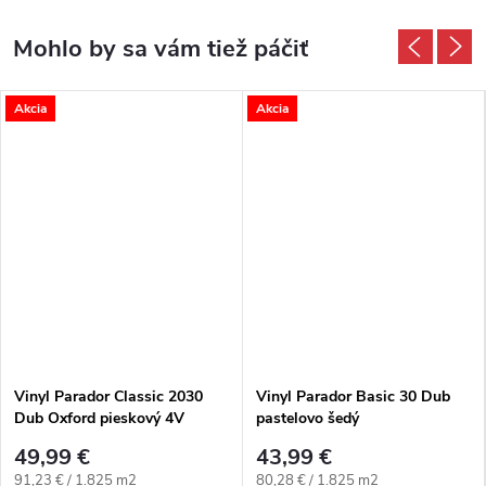
Akcia
Akcia
Vinyl Parador Classic 2030
Vinyl Parador Basic 30 Dub
Dub Oxford pieskový 4V
pastelovo šedý
49,99 €
43,99 €
Jednotková cena:
Jednotková cena:
91,23 € / 1.825 m2
80,28 € / 1.825 m2