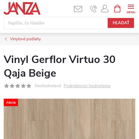
Prejsť na obsah
NÁKUPNÝ
HĽADAŤ
Vinylové podlahy
Vinyl Gerflor Virtuo 30
Qaja Beige
Podrobnosti hodnotenia
Neohodnotené
Akcia