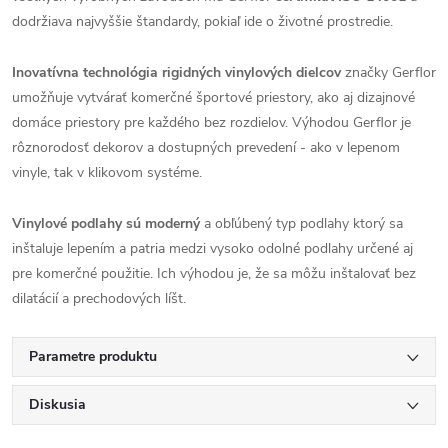
dodržiava najvyššie štandardy, pokiaľ ide o životné prostredie.
Inovatívna technológia rigidných vinylových dielcov
značky Gerflor
umožňuje vytvárať komerčné športové priestory, ako aj dizajnové
domáce priestory pre každého bez rozdielov. Výhodou Gerflor je
rôznorodosť dekorov a dostupných prevedení - ako v lepenom
vinyle, tak v klikovom systéme.
Vinylové podlahy sú moderný
a obľúbený typ podlahy ktorý sa
inštaluje lepením a patria medzi vysoko odolné podlahy určené aj
pre komerčné použitie. Ich výhodou je, že sa môžu inštalovať bez
dilatácií a prechodových líšt.
Parametre produktu
Diskusia