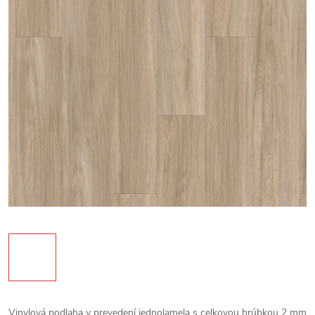
Vinylová podlaha v prevedení jednolamela s celkovou hrúbkou 2 mm