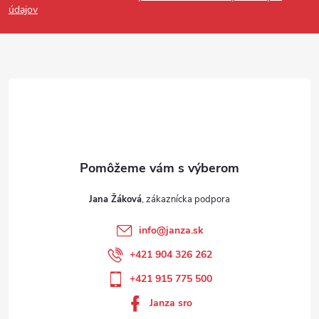
údajov
Jana Žáková
info
@
janza.sk
+421 904 326 262
+421 915 775 500
Janza sro