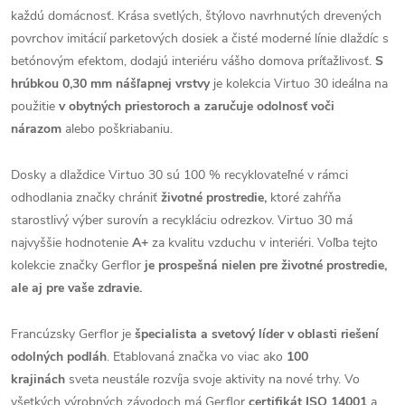
každú domácnosť. Krása svetlých, štýlovo navrhnutých drevených
povrchov imitácií parketových dosiek a čisté moderné línie dlaždíc s
betónovým efektom, dodajú interiéru vášho domova príťažlivosť.
S
hrúbkou 0,30 mm nášľapnej vrstvy
je kolekcia Virtuo 30 ideálna na
použitie
v obytných priestoroch a zaručuje odolnosť voči
nárazom
alebo poškriabaniu.
Dosky a dlaždice Virtuo 30 sú 100 % recyklovateľné v rámci
odhodlania značky chrániť
životné prostredie,
ktoré zahŕňa
starostlivý výber surovín a recykláciu odrezkov. Virtuo 30 má
najvyššie hodnotenie
A+
za kvalitu vzduchu v interiéri. Voľba tejto
kolekcie značky Gerflor
je prospešná nielen pre životné prostredie,
ale aj pre vaše zdravie.
Francúzsky Gerflor je
špecialista a svetový líder v oblasti riešení
odolných podláh
. Etablovaná značka vo viac ako
100
krajinách
sveta neustále rozvíja svoje aktivity na nové trhy. Vo
všetkých výrobných závodoch má Gerflor
certifikát ISO 14001
a