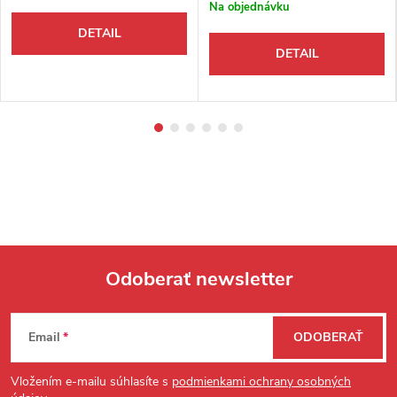
Na objednávku
DETAIL
DETAIL
Odoberať newsletter
Zápätie
Email
ODOBERAŤ
Vložením e-mailu súhlasíte s
podmienkami ochrany osobných