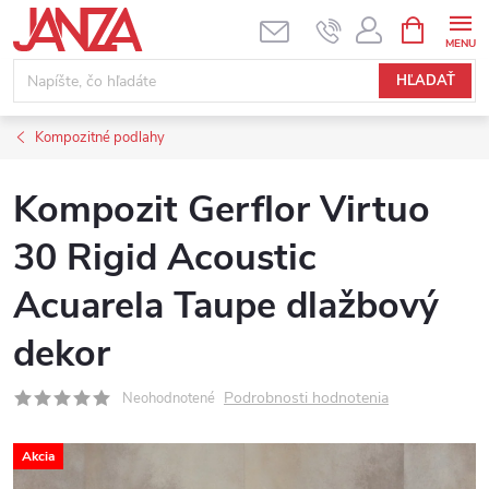
Prejsť na obsah
NÁKUPNÝ
HĽADAŤ
Kompozitné podlahy
Kompozit Gerflor Virtuo
30 Rigid Acoustic
Acuarela Taupe dlažbový
dekor
Podrobnosti hodnotenia
Neohodnotené
Akcia