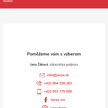
údajov
Jana Žáková
info
@
janza.sk
+421 904 326 262
+421 915 775 500
Janza sro
janzadvere