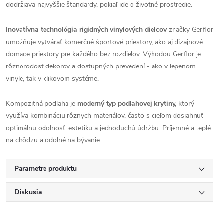
dodržiava najvyššie štandardy, pokiaľ ide o životné prostredie.
Inovatívna technológia rigidných vinylových dielcov
značky Gerflor
umožňuje vytvárať komerčné športové priestory, ako aj dizajnové
domáce priestory pre každého bez rozdielov. Výhodou Gerflor je
rôznorodosť dekorov a dostupných prevedení - ako v lepenom
vinyle, tak v klikovom systéme.
Kompozitná podlaha je
moderný typ podlahovej krytiny,
ktorý
využíva kombináciu rôznych materiálov, často s cieľom dosiahnuť
optimálnu odolnosť, estetiku a jednoduchú údržbu. Príjemné a teplé
na chôdzu a odolné na bývanie.
Parametre produktu
Diskusia