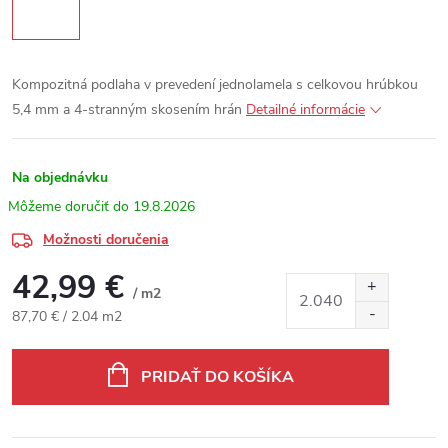
Kompozitná podlaha v prevedení jednolamela s celkovou hrúbkou
5,4 mm a 4-stranným skosením hrán
Detailné informácie
Na objednávku
19.8.2026
Možnosti doručenia
42,99 €
/ m2
Jednotková cena:
87,70 € / 2.04 m2
PRIDAŤ DO KOŠÍKA