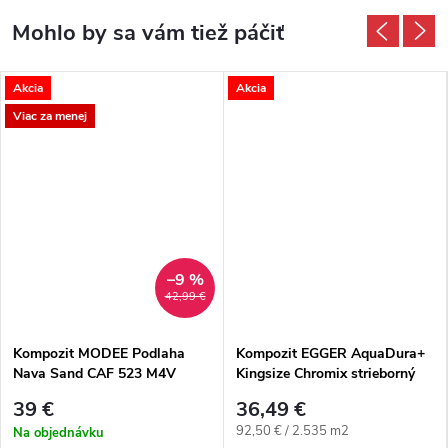
Akcia
Akcia
Viac za menej
–9 %
42,99 €
Kompozit MODEE Podlaha
Kompozit EGGER AquaDura+
Nava Sand CAF 523 M4V
Kingsize Chromix strieborný
Dlažba
4V+1
39 €
36,49 €
Jednotková cena:
92,50 € / 2.535 m2
Na objednávku