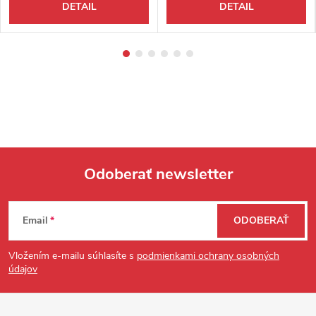
DETAIL
DETAIL
Odoberať newsletter
Zápätie
Email
ODOBERAŤ
Vložením e-mailu súhlasíte s
podmienkami ochrany osobných
údajov