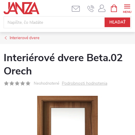
Prejsť na obsah
NÁKUPNÝ
HĽADAŤ
Interierové dvere
Interiérové dvere Beta.02
Orech
Podrobnosti hodnotenia
Neohodnotené