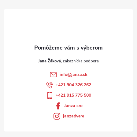
Jana Žáková
info
@
janza.sk
+421 904 326 262
+421 915 775 500
Janza sro
janzadvere