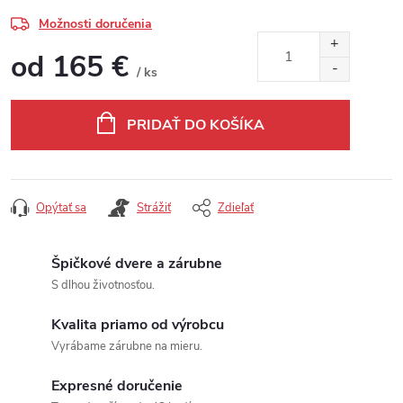
Možnosti doručenia
od
165 €
/ ks
Jednotková cena:
PRIDAŤ DO KOŠÍKA
Opýtať sa
Strážiť
Zdieľať
Špičkové dvere a zárubne
S dlhou životnosťou.
Kvalita priamo od výrobcu
Vyrábame zárubne na mieru.
Expresné doručenie