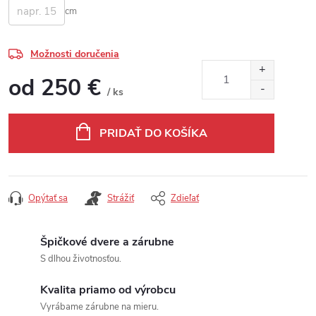
cm
Možnosti doručenia
od
250 €
/ ks
Jednotková cena:
PRIDAŤ DO KOŠÍKA
Opýtať sa
Strážiť
Zdieľať
Špičkové dvere a zárubne
S dlhou životnosťou.
Kvalita priamo od výrobcu
Vyrábame zárubne na mieru.