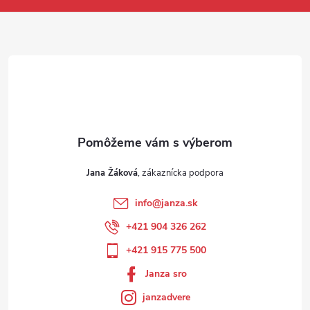
Jana Žáková
info
@
janza.sk
+421 904 326 262
+421 915 775 500
Janza sro
janzadvere