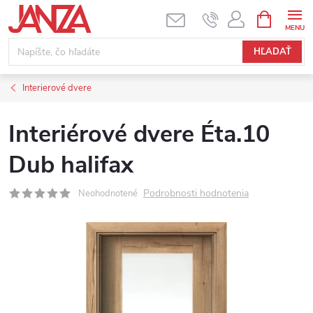
Prejsť na obsah
NÁKUPNÝ
HĽADAŤ
Interierové dvere
Interiérové dvere Éta.10
Dub halifax
Podrobnosti hodnotenia
Neohodnotené