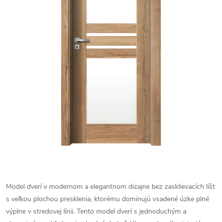
Model dverí v modernom a elegantnom dizajne bez zasklievacích líšt
s veľkou plochou presklenia, ktorému dominujú vsadené úzke plné
výplne v stredovej línii. Tento model dverí s jednoduchým a