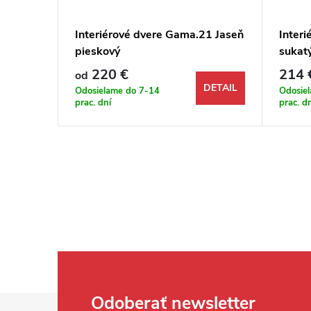
03
Interiérové dvere Gama.21 Jaseň
Inter
pieskový
sukat
220 €
214 
od
DETAIL
DETAIL
Odosielame do 7-14
Odosie
prac. dní
prac. d
Zápätie
Odoberať newsletter