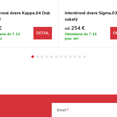
iérové dvere Kappa.04 Dub
Interiérové dvere Sigma.0
ý
sukatý
€
254 €
od
DETAIL
D
lame do 7-14
Odosielame do 7-14
ní
prac. dní
Email