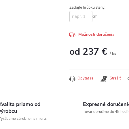
Zadajte hrúbku steny:
cm
Možnosti doručenia
od
237 €
/ ks
Jednotková cena:
Opýtať sa
Strážiť
Kvalita priamo od
Expresné doručeni
výrobcu
Tovar doručíme do 48 hodín
yrábame zárubne na mieru.