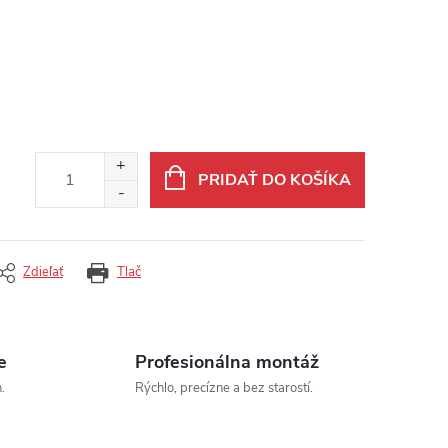
PRIDAŤ DO KOŠÍKA
Zdieľať
Tlač
e
Profesionálna montáž
.
Rýchlo, precízne a bez starostí.