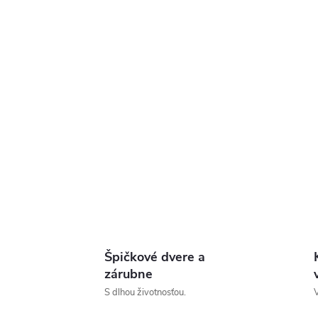
Špičkové dvere a
zárubne
S dlhou životnosťou.
V