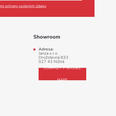
mi ochrany osobných údajov
Showroom
Adresa:
Janza s.r.o
Družstevná 833
027 43 Nižná
ZOBRAZIŤ V GOOGLE
MAPS