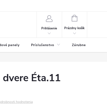
ny osobných údajov
Blog
NÁKUPNÝ KOŠÍK
Prázdny košík
Prihlásenie
dové panely
Príslušenstvo
Zárubne
Stave
é dvere Éta.11
drobnosti hodnotenia