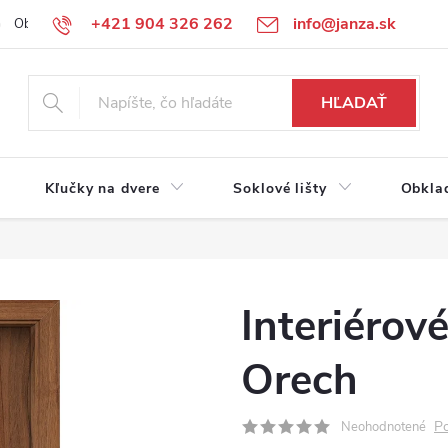
+421 904 326 262
info@janza.sk
Obchodné podmienky
Reklamačné podmienky
Podmienky ochra
HĽADAŤ
Kľučky na dvere
Soklové lišty
Obkla
Interiérov
Orech
Po
Neohodnotené