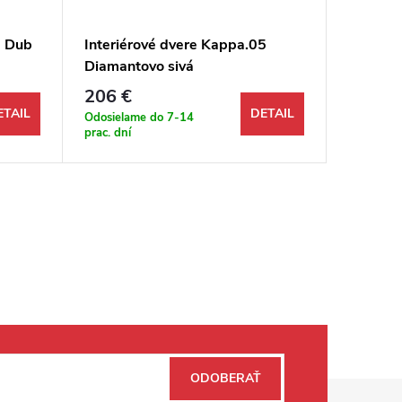
3 Dub
Interiérové dvere Kappa.05
Interié
Diamantovo sivá
206 €
192 €
ETAIL
DETAIL
Odosielame do 7-14
Odosiela
prac. dní
prac. dní
ODOBERAŤ