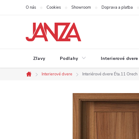
Prejsť na obsah
O nás
Cookies
Showroom
Doprava a platba
Zľavy
Podlahy
Interierové dvere
Interierové dvere
Interiérové dvere Éta.11 Orech
Domov