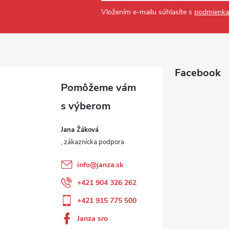
Vložením e-mailu súhlasíte s
podmienka
Facebook
Jana Žáková
info
@
janza.sk
+421 904 326 262
+421 915 775 500
Janza sro