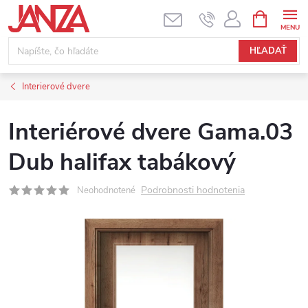
Prejsť na obsah
NÁKUPNÝ
HĽADAŤ
Interierové dvere
Interiérové dvere Gama.03
Dub halifax tabákový
Podrobnosti hodnotenia
Neohodnotené