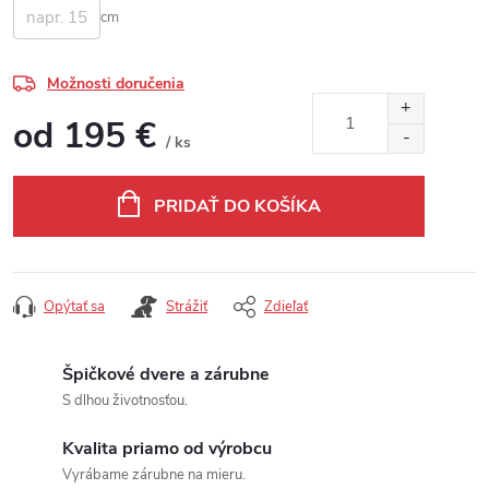
cm
Možnosti doručenia
od
195 €
/ ks
Jednotková cena:
PRIDAŤ DO KOŠÍKA
Opýtať sa
Strážiť
Zdieľať
Špičkové dvere a zárubne
S dlhou životnosťou.
Kvalita priamo od výrobcu
Vyrábame zárubne na mieru.