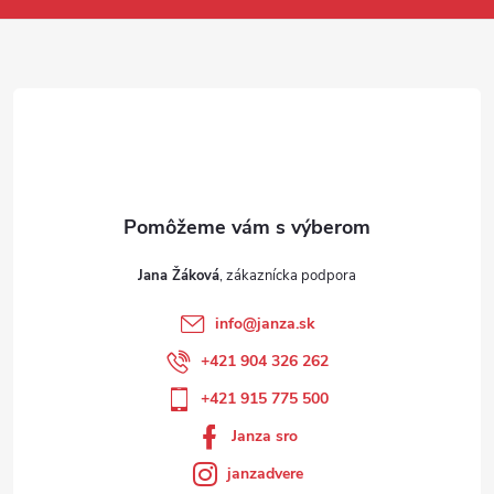
Jana Žáková
info
@
janza.sk
+421 904 326 262
+421 915 775 500
Janza sro
janzadvere