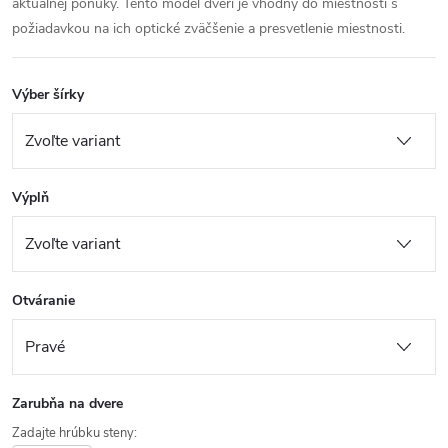
aktuálnej ponuky. Tento model dverí je vhodný do miestností s
požiadavkou na ich optické zväčšenie a presvetlenie miestnosti.
Výber šírky
Výplň
Otváranie
Zarubňa na dvere
Zadajte hrúbku steny: