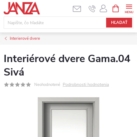
Prejsť na obsah
NÁKUPNÝ
HĽADAŤ
Interierové dvere
Interiérové dvere Gama.04
Sivá
Podrobnosti hodnotenia
Neohodnotené