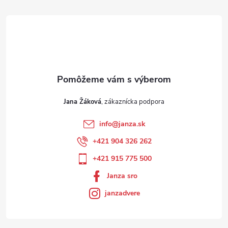
Jana Žáková
info
@
janza.sk
+421 904 326 262
+421 915 775 500
Janza sro
janzadvere