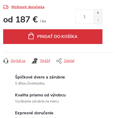
Možnosti doručenia
od
187 €
/ ks
Jednotková cena:
PRIDAŤ DO KOŠÍKA
Opýtať sa
Strážiť
Zdieľať
Špičkové dvere a zárubne
S dlhou životnosťou.
Kvalita priamo od výrobcu
Vyrábame zárubne na mieru.
Expresné doručenie