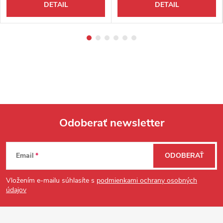
DETAIL
DETAIL
Odoberať newsletter
Zápätie
Email
ODOBERAŤ
Vložením e-mailu súhlasíte s
podmienkami ochrany osobných
údajov