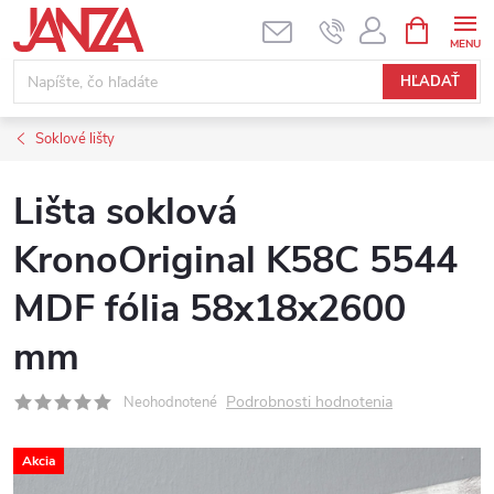
Prejsť na obsah
NÁKUPNÝ
HĽADAŤ
Soklové lišty
Lišta soklová
KronoOriginal K58C 5544
MDF fólia 58x18x2600
mm
Podrobnosti hodnotenia
Neohodnotené
Akcia