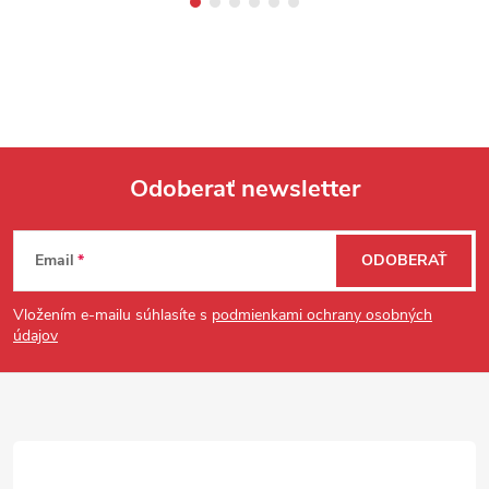
Odoberať newsletter
Zápätie
Email
ODOBERAŤ
Vložením e-mailu súhlasíte s
podmienkami ochrany osobných
údajov