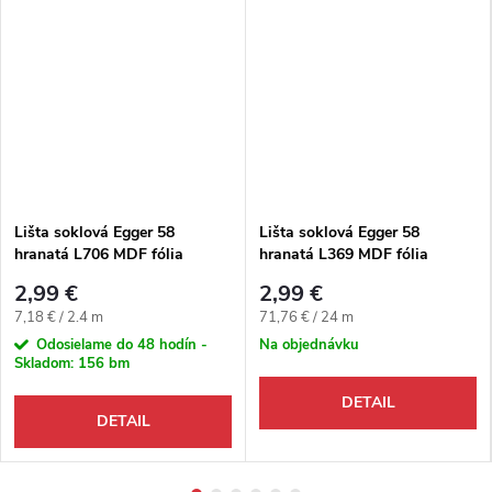
Lišta soklová Egger 58
Lišta soklová Egger 58
hranatá L706 MDF fólia
hranatá L369 MDF fólia
58x14x2400 mm
58x14x2400 mm
2,99 €
2,99 €
Jednotková cena:
Jednotková cena:
7,18 € / 2.4 m
71,76 € / 24 m
Odosielame do 48 hodín -
Na objednávku
Skladom:
156 bm
DETAIL
DETAIL