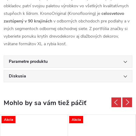
obkladov, patrí svojou paletou výrobkov vo všetkých kvalitatívnych
stupňoch k lídrom. KronoOriginal (Kronoflooring) je
celosvetovo
zastúpený v 90 krajinách
v odborných obchodoch pre podlahy a v
iných segmentoch odbornej obchodnej siete. Z portfólia značky si
vyberiete ponuku krytín drevodekorov aj dlažbových dekorov,
vrátane formátov XL a rybia kosť.
Parametre produktu
Diskusia
Akcia
Akcia