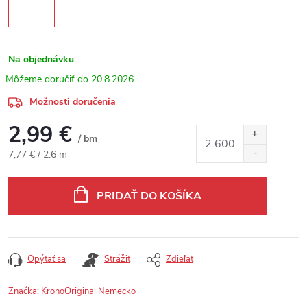
Na objednávku
20.8.2026
Možnosti doručenia
2,99 €
/ bm
Jednotková cena:
7,77 € / 2.6 m
PRIDAŤ DO KOŠÍKA
Opýtať sa
Strážiť
Zdieľať
Značka:
KronoOriginal Nemecko