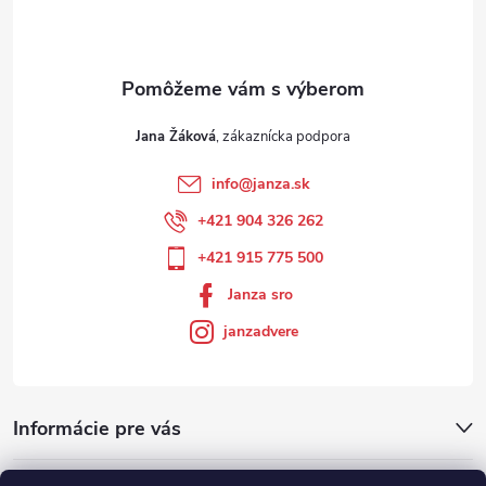
Jana Žáková
info
@
janza.sk
+421 904 326 262
+421 915 775 500
Janza sro
janzadvere
Informácie pre vás