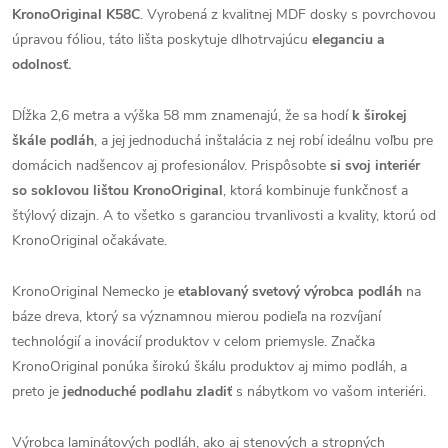
KronoOriginal K58C
. Vyrobená z kvalitnej MDF dosky s povrchovou
úpravou fóliou, táto lišta poskytuje dlhotrvajúcu
eleganciu a
odolnosť.
Dĺžka 2,6 metra a výška 58 mm znamenajú, že sa hodí
k širokej
škále podláh
, a jej jednoduchá inštalácia z nej robí ideálnu voľbu pre
domácich nadšencov aj profesionálov. Prispôsobte
si svoj interiér
so soklovou lištou KronoOriginal
, ktorá kombinuje funkčnosť a
štýlový dizajn. A to všetko s garanciou trvanlivosti a kvality, ktorú od
KronoOriginal očakávate.
KronoOriginal Nemecko je
etablovaný svetový výrobca podláh
na
báze dreva, ktorý sa významnou mierou podieľa na rozvíjaní
technológií a inovácií produktov v celom priemysle. Značka
KronoOriginal ponúka širokú škálu produktov aj mimo podláh, a
preto je
jednoduché podlahu zladiť
s nábytkom vo vašom interiéri.
Výrobca laminátových podláh, ako aj stenových a stropných