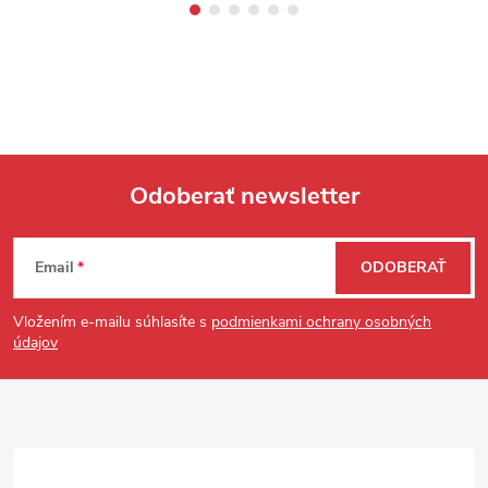
Odoberať newsletter
Zápätie
Email
ODOBERAŤ
Vložením e-mailu súhlasíte s
podmienkami ochrany osobných
údajov