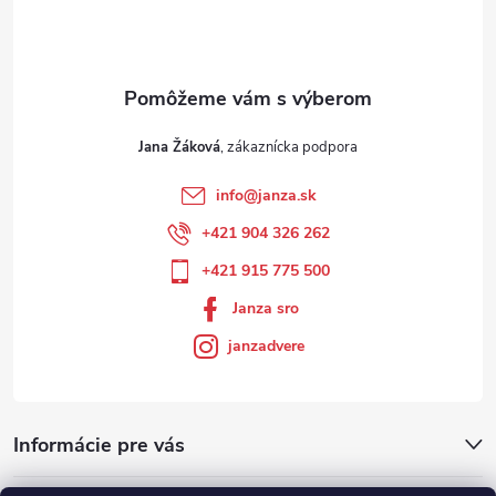
Jana Žáková
info
@
janza.sk
+421 904 326 262
+421 915 775 500
Janza sro
janzadvere
Informácie pre vás