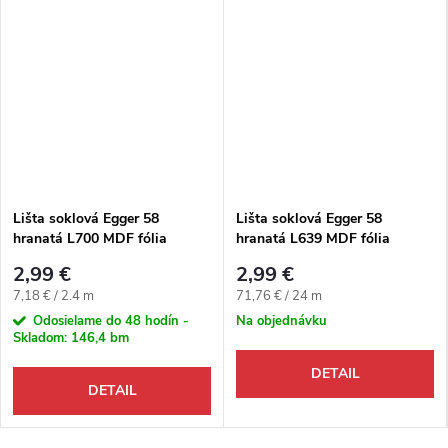
Lišta soklová Egger 58
Lišta soklová Egger 58
hranatá L700 MDF fólia
hranatá L639 MDF fólia
58x14x2400 mm
58x14x2400 mm
2,99 €
2,99 €
Jednotková cena:
Jednotková cena:
7,18 € / 2.4 m
71,76 € / 24 m
Odosielame do 48 hodín -
Na objednávku
Skladom:
146,4 bm
DETAIL
DETAIL