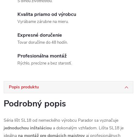
S dlhou životnosťou.
Kvalita priamo od výrobcu
Vyrábame zárubne na mieru.
Expresné doručenie
Tovar doručíme do 48 hodín.
Profesionálna montáž
Rýchlo, precízne a bez starostí.
Popis produktu
Podrobný popis
Séria líšt SL18 od nemeckého výrobcu Parador sa vyznačuje
jednoduchou inštaláciou
a dokonalým vzhľadom. Lišta SL18 je
ideálna
na montáž pre domácich majstrov
aj profesionálnych