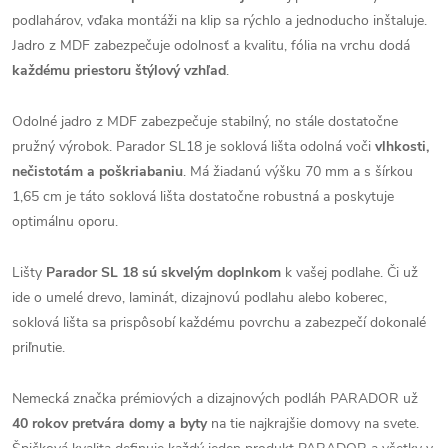
podlahárov, vďaka montáži na klip sa rýchlo a jednoducho inštaluje.
Jadro z MDF zabezpečuje odolnosť a kvalitu, fólia na vrchu dodá
každému priestoru štýlový vzhľad
.
Odolné jadro z MDF zabezpečuje stabilný, no stále dostatočne
pružný výrobok. Parador SL18 je soklová lišta odolná voči
vlhkosti,
nečistotám a poškriabaniu
. Má žiadanú výšku 70 mm a s šírkou
1,65 cm je táto soklová lišta dostatočne robustná a poskytuje
optimálnu oporu.
Lišty
Parador SL
18 sú skvelým doplnkom
k vašej podlahe. Či už
ide o umelé drevo, laminát, dizajnovú podlahu alebo koberec,
soklová lišta sa prispôsobí každému povrchu a zabezpečí dokonalé
priľnutie.
Nemecká značka prémiových a dizajnových podláh PARADOR už
40 rokov pretvára domy a byty
na tie najkrajšie domovy na svete.