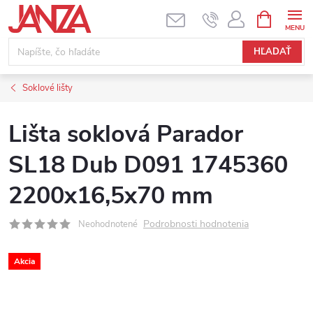
Prejsť na obsah
NÁKUPNÝ
HĽADAŤ
Soklové lišty
Lišta soklová Parador
SL18 Dub D091 1745360
2200x16,5x70 mm
Podrobnosti hodnotenia
Neohodnotené
Akcia