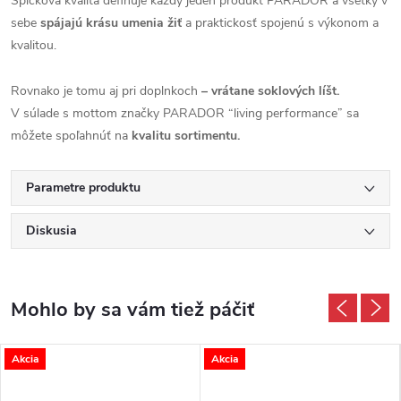
Špičková kvalita definuje každý jeden produkt PARADOR a všetky v
sebe
spájajú krásu umenia žiť
a praktickosť spojenú s výkonom a
kvalitou.
Rovnako je tomu aj pri doplnkoch
– vrátane soklových líšt.
V súlade s mottom značky PARADOR “living performance” sa
môžete spoľahnúť na
kvalitu sortimentu.
Parametre produktu
Diskusia
Akcia
Akcia