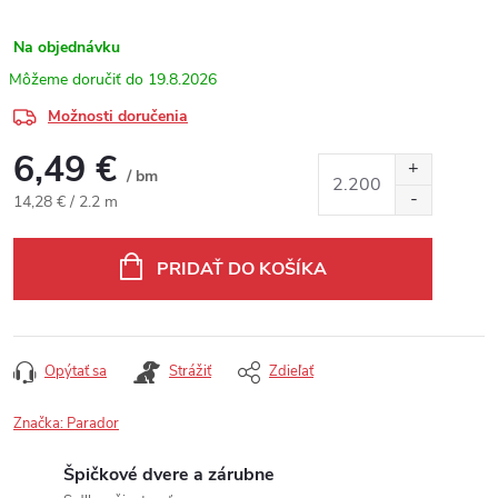
Na objednávku
19.8.2026
Možnosti doručenia
6,49 €
/ bm
Jednotková cena:
14,28 € / 2.2 m
PRIDAŤ DO KOŠÍKA
Opýtať sa
Strážiť
Zdieľať
Značka:
Parador
Špičkové dvere a zárubne