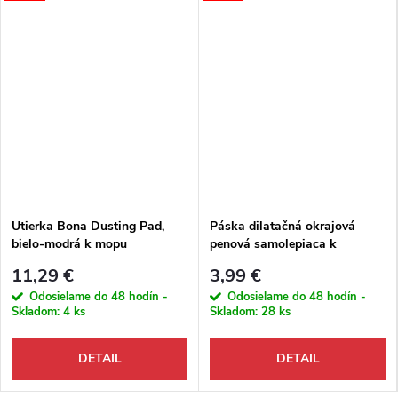
Utierka Bona Dusting Pad,
Páska dilatačná okrajová
bielo-modrá k mopu
penová samolepiaca k
nivelačke 5 x 30 mm, dl. 10 m
11,29 €
3,99 €
Odosielame do 48 hodín -
Odosielame do 48 hodín -
Skladom:
4 ks
Skladom:
28 ks
DETAIL
DETAIL