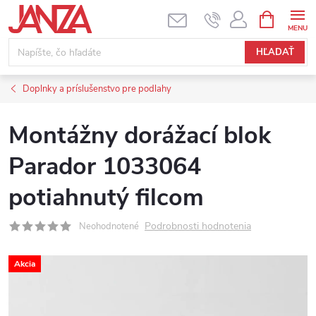
Prejsť na obsah
NÁKUPNÝ
HĽADAŤ
Doplnky a príslušenstvo pre podlahy
Montážny dorážací blok
Parador 1033064
potiahnutý filcom
Podrobnosti hodnotenia
Neohodnotené
Akcia