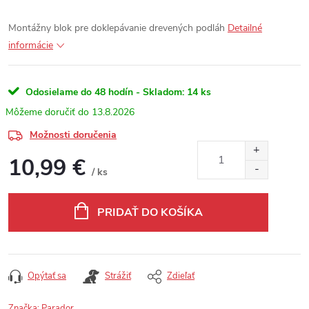
Montážny blok pre doklepávanie drevených podláh
Detailné
informácie
Odosielame do 48 hodín - Skladom:
14 ks
13.8.2026
Možnosti doručenia
10,99 €
/ ks
Jednotková cena:
PRIDAŤ DO KOŠÍKA
Opýtať sa
Strážiť
Zdieľať
Značka:
Parador