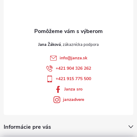
Jana Žáková
info
@
janza.sk
+421 904 326 262
+421 915 775 500
Janza sro
janzadvere
Informácie pre vás