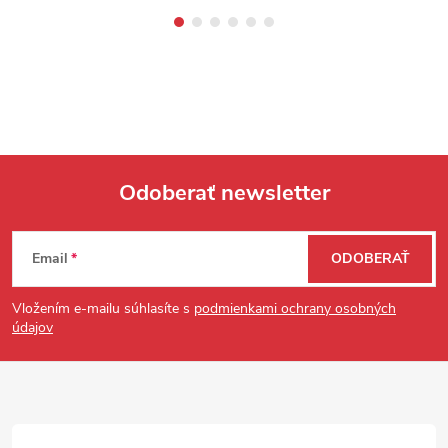
Odoberať newsletter
Zápätie
Email
ODOBERAŤ
Vložením e-mailu súhlasíte s
podmienkami ochrany osobných
údajov