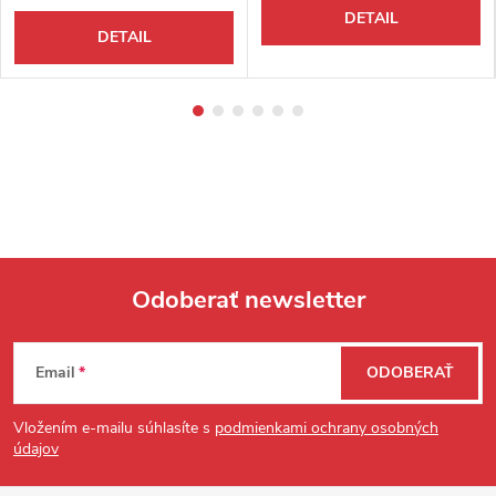
DETAIL
DETAIL
Odoberať newsletter
Zápätie
Email
ODOBERAŤ
Vložením e-mailu súhlasíte s
podmienkami ochrany osobných
údajov