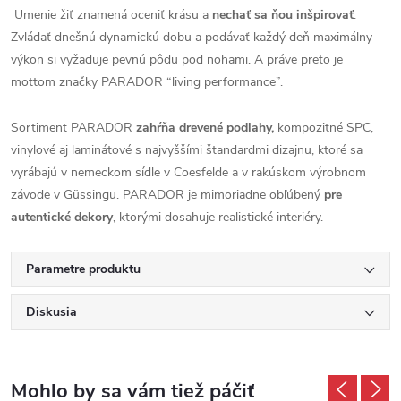
Umenie žiť znamená oceniť krásu a
nechať sa ňou inšpirovať
.
Zvládať dnešnú dynamickú dobu a podávať každý deň maximálny
výkon si vyžaduje pevnú pôdu pod nohami. A práve preto je
mottom značky PARADOR “living performance”.
Sortiment PARADOR
zahŕňa drevené podlahy,
kompozitné SPC,
vinylové aj laminátové s najvyššími štandardmi dizajnu, ktoré sa
vyrábajú v nemeckom sídle v Coesfelde a v rakúskom výrobnom
závode v Güssingu. PARADOR je mimoriadne obľúbený
pre
autentické dekory
, ktorými dosahuje realistické interiéry.
Parametre produktu
Diskusia