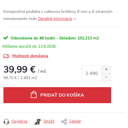
Kompozitná podlaha s celkovou hrúbkou 8 mm a 4-stranným
miniskosením hrán
Detailné informácie
Odosielame do 48 hodín - Skladom:
102,213 m2
13.8.2026
Možnosti doručenia
39,99 €
/ m2
Jednotková cena:
99,70 € / 2.493 m2
PRIDAŤ DO KOŠÍKA
Opýtať sa
Strážiť
Zdieľať