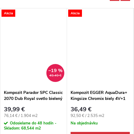
Akcia
Akcia
–19 %
49,49 €
Kompozit Parador SPC Classic
Kompozit EGGER AquaDura+
2070 Dub Royal svetlo bielený
Kingsize Chromix biely 4V+1
4V
39,99 €
36,49 €
Jednotková cena:
Jednotková cena:
76,14 € / 1.904 m2
92,50 € / 2.535 m2
Odosielame do 48 hodín -
Na objednávku
Skladom:
68,544 m2