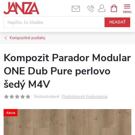
Prejsť na obsah
NÁKUPNÝ
HĽADAŤ
Kompozitné podlahy
Kompozit Parador Modular
ONE Dub Pure perlovo
šedý M4V
Podrobnosti hodnotenia
Neohodnotené
Akcia