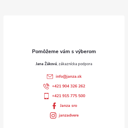
Jana Žáková
info
@
janza.sk
+421 904 326 262
+421 915 775 500
Janza sro
janzadvere