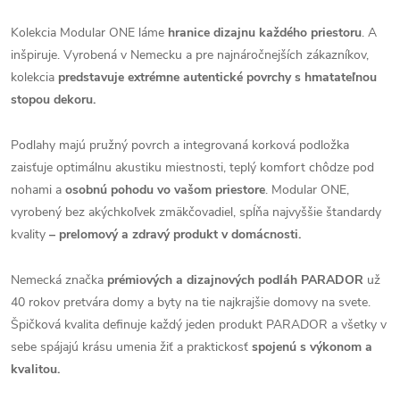
Kolekcia Modular ONE láme
hranice dizajnu každého priestoru
. A
inšpiruje. Vyrobená v Nemecku a pre najnáročnejších zákazníkov,
kolekcia
predstavuje extrémne autentické povrchy s hmatateľnou
stopou dekoru.
Podlahy majú pružný povrch a integrovaná korková podložka
zaisťuje optimálnu akustiku miestnosti, teplý komfort chôdze pod
nohami a
osobnú pohodu vo vašom priestore
. Modular ONE,
vyrobený bez akýchkoľvek zmäkčovadiel, spĺňa najvyššie štandardy
kvality
– prelomový a zdravý produkt v domácnosti.
Nemecká značka
prémiových a dizajnových podláh PARADOR
už
40 rokov pretvára domy a byty na tie najkrajšie domovy na svete.
Špičková kvalita definuje každý jeden produkt PARADOR a všetky v
sebe spájajú krásu umenia žiť a praktickosť
spojenú s výkonom a
kvalitou.