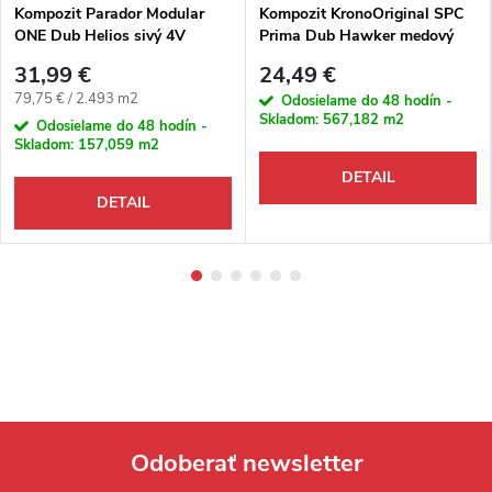
Kompozit Parador Modular
Kompozit KronoOriginal SPC
ONE Dub Helios sivý 4V
Prima Dub Hawker medový
K743 M4V
31,99 €
24,49 €
Jednotková cena:
79,75 € / 2.493 m2
Odosielame do 48 hodín -
Skladom:
567,182 m2
Odosielame do 48 hodín -
Skladom:
157,059 m2
DETAIL
DETAIL
Odoberať newsletter