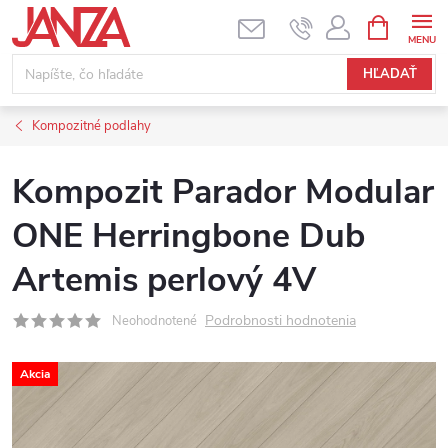
Prejsť na obsah
NÁKUPNÝ
HĽADAŤ
Kompozitné podlahy
Kompozit Parador Modular
ONE Herringbone Dub
Artemis perlový 4V
Podrobnosti hodnotenia
Neohodnotené
Akcia