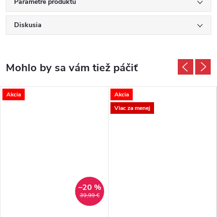
Parametre produktu
Diskusia
Akcia
Akcia
Viac za menej
–20 %
39,99 €