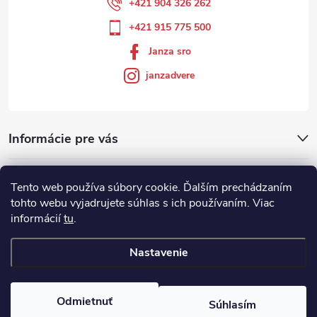
+421 904 326 262
+421 915 775 500
Janza sro
janzadvere
Informácie pre vás
Facebook
Tento web používa súbory cookie. Ďalším prechádzaním
tohto webu vyjadrujete súhlas s ich používaním. Viac
informácií
tu
.
Showroom
Nastavenie
Copyright 2026
Janza.sk
. Všetky práva vyhradené.
Odmietnuť
Súhlasím
Vytvoril Shoptet