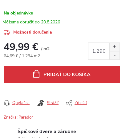
Na objednávku
20.8.2026
Možnosti doručenia
49,99 €
/ m2
Jednotková cena:
64,69 € / 1.294 m2
PRIDAŤ DO KOŠÍKA
Opýtať sa
Strážiť
Zdieľať
Značka:
Parador
Špičkové dvere a zárubne