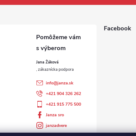
Facebook
Jana Žáková
info
@
janza.sk
+421 904 326 262
+421 915 775 500
Janza sro
janzadvere