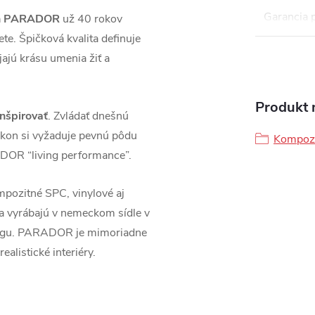
Garancia 
láh PARADOR
už 40 rokov
te. Špičková kvalita definuje
jú krásu umenia žiť a
Produkt n
inšpirovať
. Zvládať dnešnú
kon si vyžaduje pevnú pôdu
Kompozi
DOR “living performance”.
pozitné SPC, vinylové aj
sa vyrábajú v nemeckom sídle v
ingu. PARADOR je mimoriadne
ealistické interiéry.