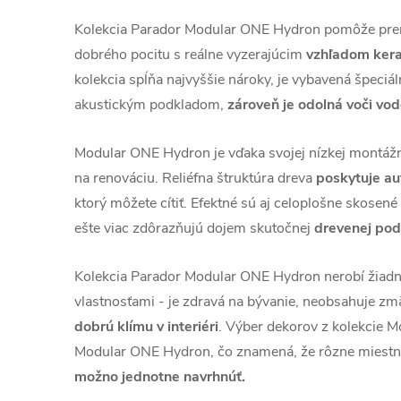
Kolekcia Parador Modular ONE Hydron pomôže pre
dobrého pocitu s reálne vyzerajúcim
vzhľadom kera
kolekcia spĺňa najvyššie nároky, je vybavená špeci
akustickým podkladom,
zároveň je odolná voči vod
Modular ONE Hydron je vďaka svojej nízkej montáž
na renováciu. Reliéfna štruktúra dreva
poskytuje au
ktorý môžete cítiť. Efektné sú aj celoplošne skosené
ešte viac zdôrazňujú dojem skutočnej
drevenej pod
Kolekcia Parador Modular ONE Hydron nerobí žiad
vlastnosťami - je zdravá na bývanie, neobsahuje z
dobrú klímu v interiéri
. Výber dekorov z kolekcie M
Modular ONE Hydron, čo znamená, že rôzne miestn
možno jednotne navrhnúť.