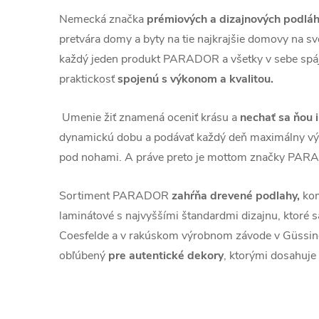
Nemecká značka
prémiových a dizajnových pod
pretvára domy a byty na tie najkrajšie domovy na sve
každý jeden produkt PARADOR a všetky v sebe spája
praktickosť
spojenú s výkonom a kvalitou.
Umenie žiť znamená oceniť krásu a
nechať sa ňou 
dynamickú dobu a podávať každý deň maximálny vý
pod nohami. A práve preto je mottom značky PARA
Sortiment PARADOR
zahŕňa drevené podlahy,
kom
laminátové s najvyššími štandardmi dizajnu, ktoré 
Coesfelde a v rakúskom výrobnom závode v Güss
obľúbený
pre autentické dekory
, ktorými dosahuje r