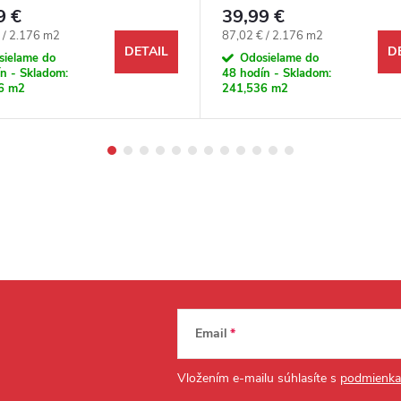
9 €
39,99 €
ová cena:
Jednotková cena:
 / 2.176 m2
87,02 € / 2.176 m2
DETAIL
D
sielame do
Odosielame do
n - Skladom:
48 hodín - Skladom:
6 m2
241,536 m2
Email
Vložením e-mailu súhlasíte s
podmienka