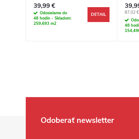
Montanara K802 M4V
39,99 €
39,9
Jednotk
87,02 €
Odosielame do
DETAIL
DETAIL
48 hodín - Skladom:
Odo
259,693 m2
48 hodí
154,49
Zápätie
Odoberať newsletter