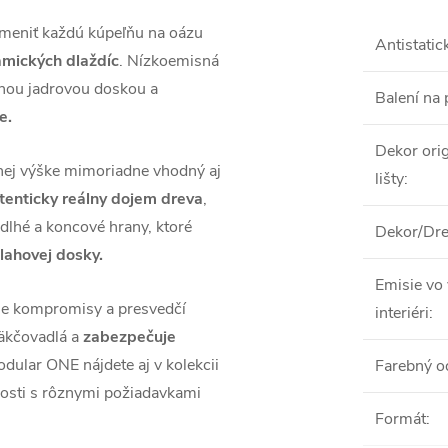
meniť každú kúpeľňu na oázu
Antistatic
mických dlaždíc
. Nízkoemisná
álnou jadrovou doskou a
Balení na 
e.
Dekor orig
nej výške mimoriadne vhodný aj
lišty
:
tenticky reálny dojem dreva
,
 dlhé a koncové hrany, ktoré
Dekor/Dre
lahovej dosky.
Emisie vo
ne kompromisy a presvedčí
interiéri
:
mäkčovadlá a
zabezpečuje
odular ONE nájdete aj v kolekcii
Farebný o
osti s rôznymi požiadavkami
Formát
: