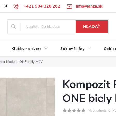
+421 904 326 262
info@janza.sk
Obchodné podmienky
Reklamačné podmienky
Podmienky ochra
HĽADAŤ
Kľučky na dvere
Soklové lišty
Obkla
ador Modular ONE biely M4V
Kompozit 
ONE biely
Po
Neohodnotené