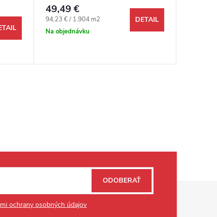
49,49 €
33,99 
Jednotková cena:
Jednotkov
94,23 € / 1.904 m2
75,97 € /
DETAIL
ETAIL
Na objednávku
Odosi
48 hodín 
198,915 
ODOBERAŤ
mi ochrany osobných údajov