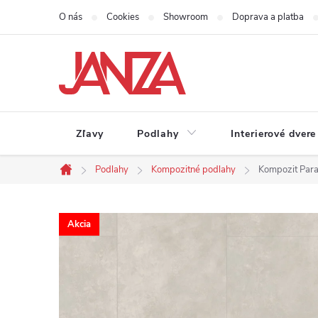
Prejsť na obsah
O nás
Cookies
Showroom
Doprava a platba
Zľavy
Podlahy
Interierové dvere
Podlahy
Kompozitné podlahy
Kompozit Par
Domov
Akcia