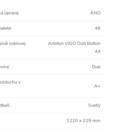
ká úprava
:
ÁNO
palete
:
48
inál soklovej
Arbiton VIGO Dub Bolton
44
vina
:
Dub
 vzduchu v
A+
dtieň
:
Svetlý
1220 x 229 mm