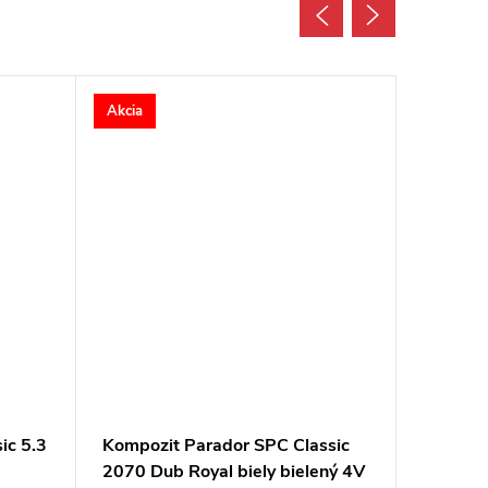
Akcia
Akcia
ic 5.3
Kompozit Parador SPC Classic
Kompoz
2070 Dub Royal biely bielený 4V
Acousti