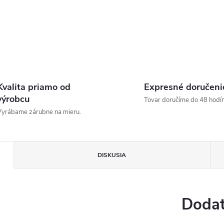
Kvalita priamo od
Expresné doručeni
výrobcu
Tovar doručíme do 48 hodín
yrábame zárubne na mieru.
DISKUSIA
Dodat