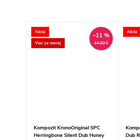
Akcia
Akcia
–11 %
Viac za menej
44,99 €
asic 5.3
Kompozit KronoOriginal SPC
Kompo
 4V
Herringbone Silent Dub Honey
Dub Ro