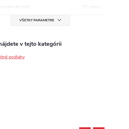
pre domácnosti
:
15 rokov
VŠETKY PARAMETRE
ájdete v tejto kategórii
tné podlahy