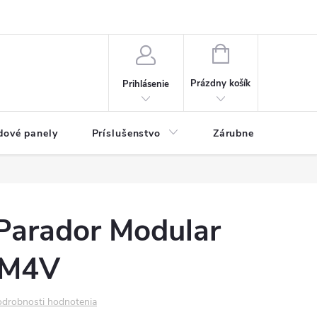
ny osobných údajov
Blog
NÁKUPNÝ KOŠÍK
Prázdny košík
Prihlásenie
dové panely
Príslušenstvo
Zárubne
Stave
Parador Modular
 M4V
drobnosti hodnotenia