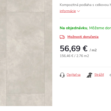
Kompozitná podlaha s celkovou
informácie
Na objednávku
Možnosti doručenia
56,69 €
/ m2
Jednotková cena:
156,46 € / 2.76 m2
Opýtať sa
Strážiť