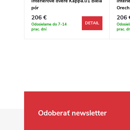
02
Interiérové dvere Kappa.01 Biela
Inter
pór
Orech
206 €
206 
DETAIL
DETAIL
Odosielame do 7-14
Odosie
prac. dní
prac. d
Zápätie
Odoberať newsletter