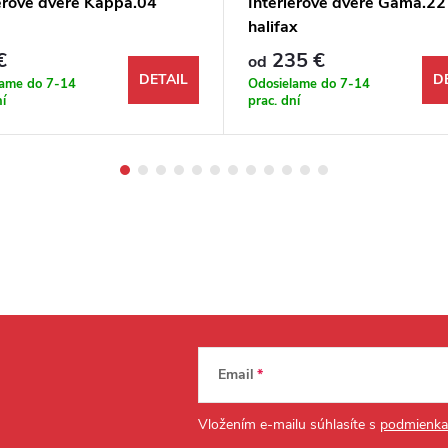
iérové dvere Kappa.04
Interiérové dvere Gama.2
halifax
€
235 €
od
DETAIL
D
lame do 7-14
Odosielame do 7-14
ní
prac. dní
Email
Vložením e-mailu súhlasíte s
podmienka