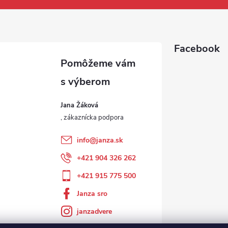
Facebook
Jana Žáková
info
@
janza.sk
+421 904 326 262
+421 915 775 500
Janza sro
janzadvere