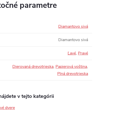
očné parametre
Diamantovo sivá
Diamantovo sivá
Ľavé
,
Pravé
Dierovaná drevotrieska
,
Papierová voština
,
Plná drevotrieska
ájdete v tejto kategórii
ové dvere