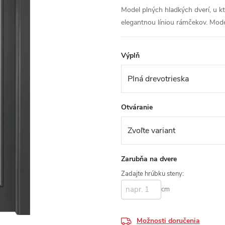
Model plných hladkých dverí, u k
elegantnou líniou rámčekov. Mode
Výplň
Otváranie
Zarubňa na dvere
Zadajte hrúbku steny:
cm
Možnosti doručenia