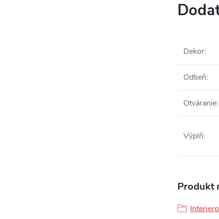
Dodat
Dekor
:
Odtieň
:
Otváranie
:
Výplň
:
Produkt n
Interier