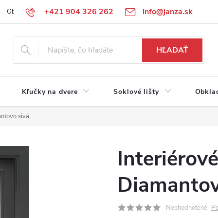
+421 904 326 262
info@janza.sk
Obchodné podmienky
Reklamačné podmienky
Podmienky ochra
HĽADAŤ
Kľučky na dvere
Soklové lišty
Obkla
antovo sivá
Interiérov
Diamantov
Po
Neohodnotené