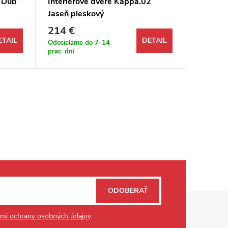
2 Dub
Interiérové dvere Kappa.02
Interié
Jaseň pieskový
halifax
214 €
225 €
ETAIL
DETAIL
Odosielame do 7-14
Odosiela
prac. dní
prac. dní
ODOBERAŤ
mi ochrany osobných údajov