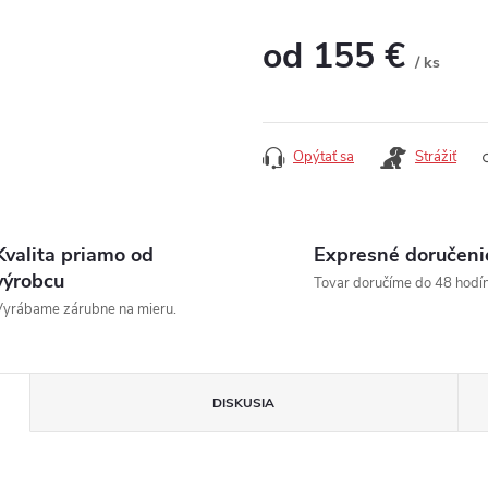
od
155 €
/ ks
Jednotková cena:
Opýtať sa
Strážiť
Kvalita priamo od
Expresné doručeni
výrobcu
Tovar doručíme do 48 hodín
yrábame zárubne na mieru.
DISKUSIA