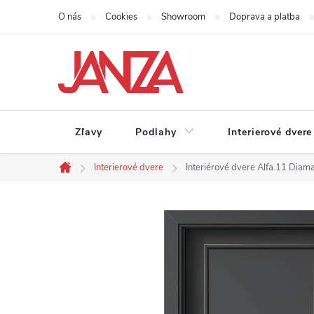
Prejsť na obsah
O nás
Cookies
Showroom
Doprava a platba
Zľavy
Podlahy
Interierové dvere
Interierové dvere
Interiérové dvere Alfa.11 Diam
Domov