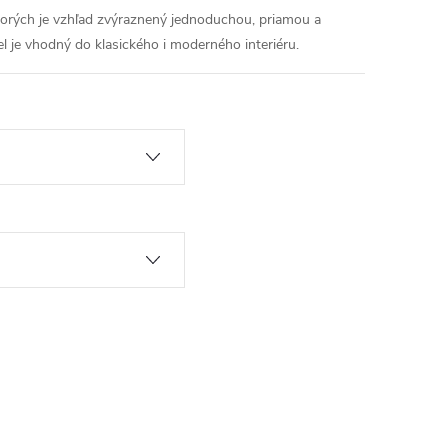
torých je vzhľad zvýraznený jednoduchou, priamou a
l je vhodný do klasického i moderného interiéru.