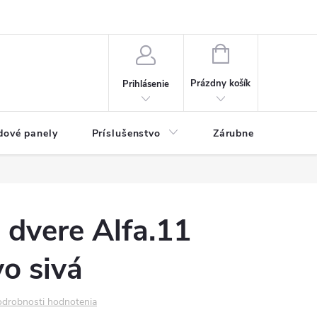
ny osobných údajov
Blog
NÁKUPNÝ KOŠÍK
Prázdny košík
Prihlásenie
dové panely
Príslušenstvo
Zárubne
Stave
é dvere Alfa.11
o sivá
drobnosti hodnotenia