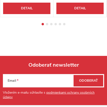
DETAIL
DETAIL
Odoberať newsletter
Zápätie
Email
ODOBERAŤ
Vložením e-mailu súhlasíte s
podmienkami ochrany osobných
údajov