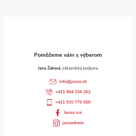
Jana Žáková
info
@
janza.sk
+421 904 326 262
+421 915 775 500
Janza sro
janzadvere