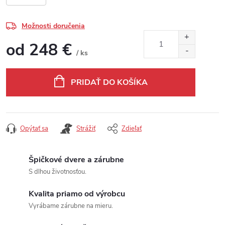
Možnosti doručenia
od
248 €
/ ks
Jednotková cena:
PRIDAŤ DO KOŠÍKA
Opýtať sa
Strážiť
Zdieľať
Špičkové dvere a zárubne
S dlhou životnosťou.
Kvalita priamo od výrobcu
Vyrábame zárubne na mieru.