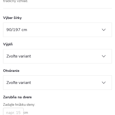
tradičný vzhľad.
Výber šírky
Výplň
Otváranie
Zarubňa na dvere
Zadajte hrúbku steny:
cm