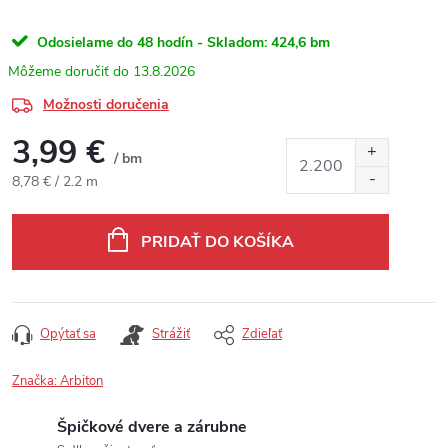
Odosielame do 48 hodín - Skladom:
424,6 bm
13.8.2026
Možnosti doručenia
3,99 €
/ bm
Jednotková cena:
8,78 € / 2.2 m
PRIDAŤ DO KOŠÍKA
Opýtať sa
Strážiť
Zdieľať
Značka:
Arbiton
Špičkové dvere a zárubne