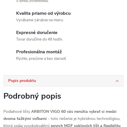
S dlhou životnosťou.
Kvalita priamo od výrobcu
Vyrábame zárubne na mieru.
Expresné doručenie
Tovar doručíme do 48 hodín.
Profesionálna montáž
Rýchlo, precízne a bez starostí.
Popis produktu
Podrobný popis
Podlahové lišty
ARBITON VIGO 60 vás nenútia vybrať si medzi
dvoma ťažkými voľbami
- toto riešenie je hybridnou technológiou,
ktorá spája vysokokvalitný
povrch MDF soklových líšt a flexibilitu