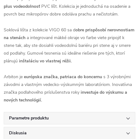
plus vodeodolnosť
PVC líšt. Kolekcia je jednoduchá na osadenie a
povrch bez mikropórov dobre odoláva prachu a nečistotám.
Soklová lišta z kolekcie VIGO 60 sa d
obre prispôsobí nerovnostiam
na stenách
a integrované mäkké okraje vo farbe viete pripojiť k
stene tak, aby ste dosiahli vodeodolnú bariéru pri stene aj v smere
od podlahy. Gumové tesnenia sú ideálne riešenie pre tých, ktorí
plánujú
inštaláciu vo vlastnej réžii.
Arbiton je
európska značka, patriaca do koncernu
s 3 výrobnými
závodmi a vlastným vedecko-výskumným laboratóriom. Inovatívna
značka podlahového príslušenstva roky
investuje do výskumu a
nových technológií.
Parametre produktu
Diskusia