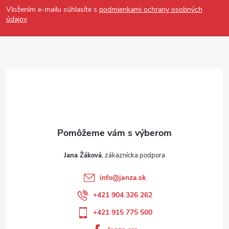
Vložením e-mailu súhlasíte s
podmienkami ochrany osobných
údajov
Jana Žáková
info
@
janza.sk
+421 904 326 262
+421 915 775 500