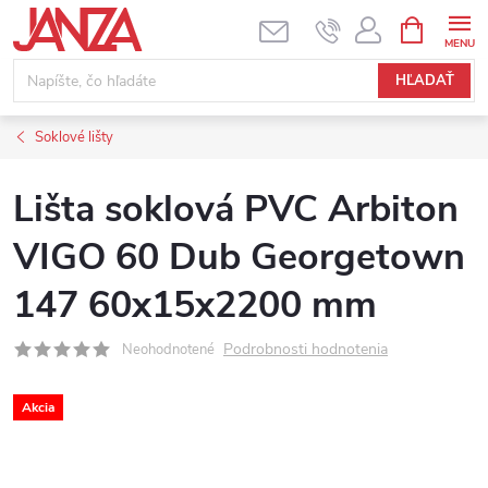
Prejsť na obsah
NÁKUPNÝ
HĽADAŤ
Soklové lišty
Lišta soklová PVC Arbiton
VIGO 60 Dub Georgetown
147 60x15x2200 mm
Podrobnosti hodnotenia
Neohodnotené
Akcia