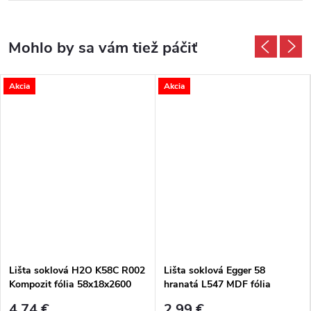
Akcia
Akcia
Lišta soklová H2O K58C R002
Lišta soklová Egger 58
Kompozit fólia 58x18x2600
hranatá L547 MDF fólia
mm
58x14x2400 mm
4,74 €
2,99 €