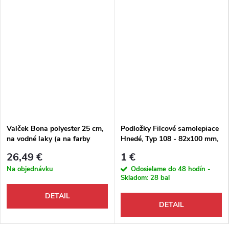
Valček Bona polyester 25 cm,
Podložky Filcové samolepiace
na vodné laky (a na farby
Hnedé, Typ 108 - 82x100 mm,
SuperSport Line Paint)
hr. 3 mm, 1 ks/bal
26,49 €
1 €
Na objednávku
Odosielame do 48 hodín -
Skladom:
28 bal
DETAIL
DETAIL