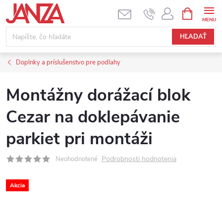
Prejsť na obsah
NÁKUPNÝ
HĽADAŤ
Doplnky a príslušenstvo pre podlahy
Montážny dorážací blok
Cezar na doklepávanie
parkiet pri montáži
Podrobnosti hodnotenia
Neohodnotené
Akcia