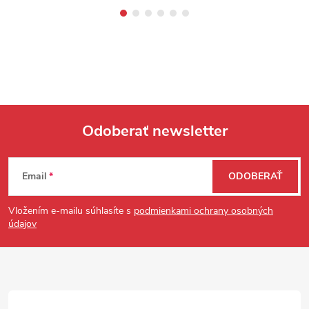
Odoberať newsletter
Zápätie
Email
ODOBERAŤ
Vložením e-mailu súhlasíte s
podmienkami ochrany osobných
údajov