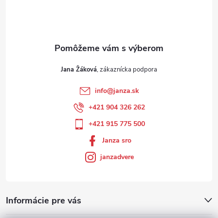
Jana Žáková
info
@
janza.sk
+421 904 326 262
+421 915 775 500
Janza sro
janzadvere
Informácie pre vás