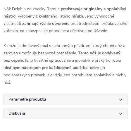
Nôž Delphin od znacky Romus
predstavuje originálny a spolahlivý
nástroj
vyrobený z kvalitného liateho hliníka. Jeho výnimocné
vlastnosti
zahrnajú rýchle otvorenie
prostredníctvom vrúbkovaného
kolieska, co zabezpecuje pohodlné a efektívne používanie.
K nožu je dodávaný obal s ochranným púzdrom, ktorý chráni nôž a
zároven umožnuje bezpecné prenášanie.
Tento nôž je dodávaný
bez cepele.
Jeho kvalitné spracovanie a inovatívne prvky ho robia
ideálnym nástrojom pre každodenné použitie
nielen pri
podlahárskych prácach, ale vždy, ked potrebujete spolahlivý a rýchly
nôž.
Parametre produktu
Diskusia