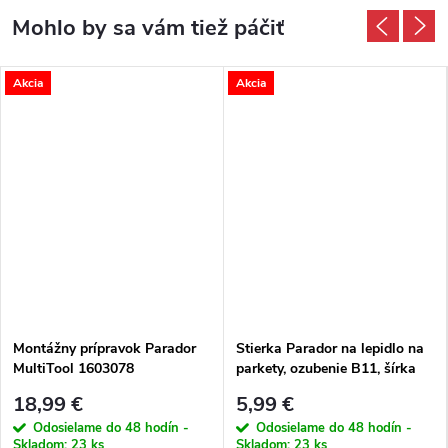
Akcia
Akcia
Montážny prípravok Parador
Stierka Parador na lepidlo na
MultiTool 1603078
parkety, ozubenie B11, šírka
18 cm, 1174328
18,99 €
5,99 €
Odosielame do 48 hodín -
Odosielame do 48 hodín -
Skladom:
23 ks
Skladom:
23 ks