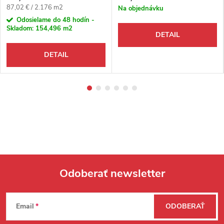
Jednotková cena:
87,02 € / 2.176 m2
Na objednávku
Odosielame do 48 hodín -
Skladom:
154,496 m2
DETAIL
DETAIL
Odoberať newsletter
Zápätie
Email
ODOBERAŤ