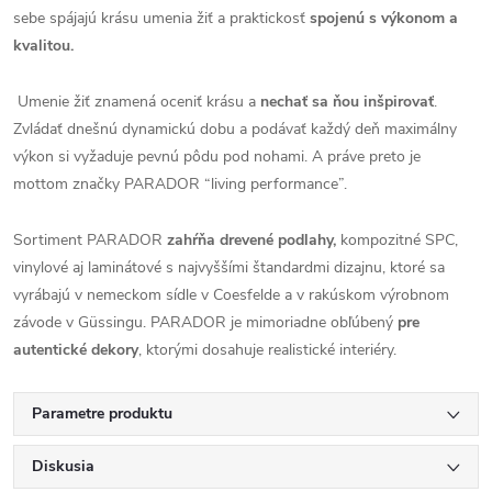
sebe spájajú krásu umenia žiť a praktickosť
spojenú s výkonom a
kvalitou.
Umenie žiť znamená oceniť krásu a
nechať sa ňou inšpirovať
.
Zvládať dnešnú dynamickú dobu a podávať každý deň maximálny
výkon si vyžaduje pevnú pôdu pod nohami. A práve preto je
mottom značky PARADOR “living performance”.
Sortiment PARADOR
zahŕňa drevené podlahy,
kompozitné SPC,
vinylové aj laminátové s najvyššími štandardmi dizajnu, ktoré sa
vyrábajú v nemeckom sídle v Coesfelde a v rakúskom výrobnom
závode v Güssingu. PARADOR je mimoriadne obľúbený
pre
autentické dekory
, ktorými dosahuje realistické interiéry.
Parametre produktu
Diskusia