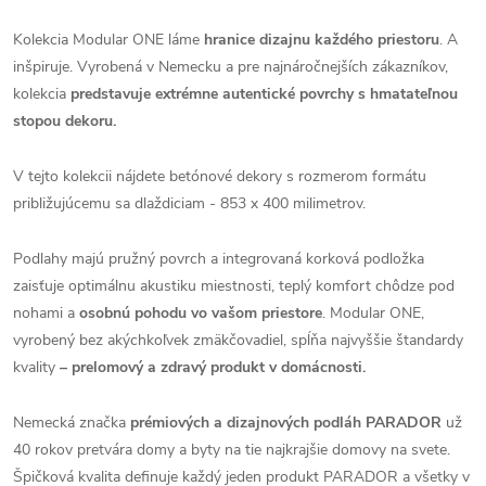
Kolekcia Modular ONE láme
hranice dizajnu každého priestoru
. A
inšpiruje. Vyrobená v Nemecku a pre najnáročnejších zákazníkov,
kolekcia
predstavuje extrémne autentické povrchy s hmatateľnou
stopou dekoru.
V tejto kolekcii nájdete betónové dekory s rozmerom formátu
približujúcemu sa dlaždiciam - 853 x 400 milimetrov.
Podlahy majú pružný povrch a integrovaná korková podložka
zaisťuje optimálnu akustiku miestnosti, teplý komfort chôdze pod
nohami a
osobnú pohodu vo vašom priestore
. Modular ONE,
vyrobený bez akýchkoľvek zmäkčovadiel, spĺňa najvyššie štandardy
kvality
– prelomový a zdravý produkt v domácnosti.
Nemecká značka
prémiových a dizajnových podláh PARADOR
už
40 rokov pretvára domy a byty na tie najkrajšie domovy na svete.
Špičková kvalita definuje každý jeden produkt PARADOR a všetky v