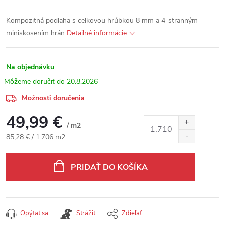
Kompozitná podlaha s celkovou hrúbkou 8 mm a 4-stranným
miniskosením hrán
Detailné informácie
Na objednávku
20.8.2026
Možnosti doručenia
49,99 €
/ m2
Jednotková cena:
85,28 € / 1.706 m2
PRIDAŤ DO KOŠÍKA
Opýtať sa
Strážiť
Zdieľať