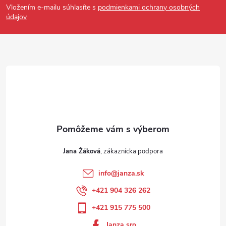
Vložením e-mailu súhlasíte s
podmienkami ochrany osobných
údajov
Jana Žáková
info
@
janza.sk
+421 904 326 262
+421 915 775 500
Janza sro