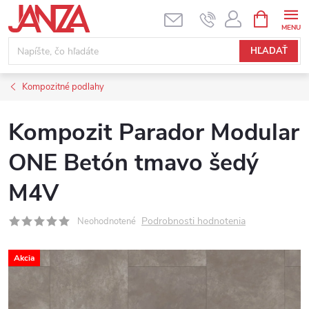
Prejsť na obsah
NÁKUPNÝ
HĽADAŤ
Kompozitné podlahy
Kompozit Parador Modular
ONE Betón tmavo šedý
M4V
Podrobnosti hodnotenia
Neohodnotené
Akcia