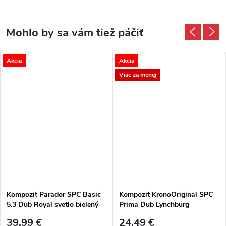
Akcia
Akcia
Viac za menej
Kompozit Parador SPC Basic
Kompozit KronoOriginal SPC
5.3 Dub Royal svetlo bielený
Prima Dub Lynchburg
4V
mandľový K738 M4V
39,99 €
24,49 €