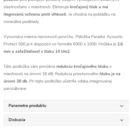
vlastnosťami v miestnosti. Eliminuje
kročajový hluk a má
itegrovanú ochranu proti vlhkosti
. Je vhodná na pokládku na
minerálne podklady.
Vyrovnáva mierne nerovnosti povrchu. Pdložka Parador Acoustic
Protect 500 je k dispozícii vo formáte 6000 x 1000. Hrúbka je
2,6
mm a zaťažiteľnosť v tlaku 14 t/m2.
Táto podložka vám ponúkne
redukciu kročajového hluku
v
miestnosti na úrovni 18 dB. Redukcia priestorového
hluku je na
úrovni 28 db
. Pri tejto podložke ušetríte vďaka integrovanej
parozábrane.
Parametre produktu
Diskusia