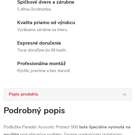
Špičkové dvere a zárubne
S dlhou životnosťou.
Kvalita priamo od výrobcu
Vyrábame zárubne na mieru.
Expresné doručenie
Tovar doručíme do 48 hodín.
Profesionálna montáž
Rýchlo, precízne a bez starostí.
Popis produktu
Podrobný popis
Podložka Parador Acoustic Protect 500
bola špeciálne vyvinutá na
použitie
pod plávajúce podlahy. Zaujme vynikajúcimi izolačnými