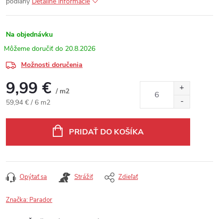
podlahy
Detailné informácie
Na objednávku
20.8.2026
Možnosti doručenia
9,99 €
/ m2
Jednotková cena:
59,94 € / 6 m2
PRIDAŤ DO KOŠÍKA
Opýtať sa
Strážiť
Zdieľať
Značka:
Parador