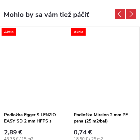
Akcia
Akcia
Podložka Egger SILENZIO
Podložka Mirelon 2 mm PE
EASY SD 2 mm HFPS s
pena (25 m2/bal)
parozábranou
2,89 €
0,74 €
Jednotková cena:
Jednotková cena:
43,35 € / 15 m2
18,50 € / 25 m2