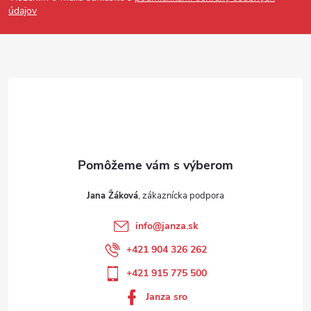
údajov
Jana Žáková
info
@
janza.sk
+421 904 326 262
+421 915 775 500
Janza sro