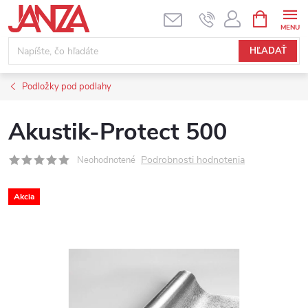
Prejsť na obsah
NÁKUPNÝ
HĽADAŤ
Podložky pod podlahy
Akustik-Protect 500
Podrobnosti hodnotenia
Neohodnotené
Akcia