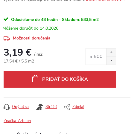
Odosielame do 48 hodín - Skladom:
533,5 m2
14.8.2026
Možnosti doručenia
3,19 €
/ m2
Jednotková cena:
17,54 € / 5.5 m2
PRIDAŤ DO KOŠÍKA
Opýtať sa
Strážiť
Zdieľať
Značka:
Arbiton