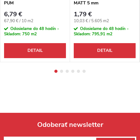
PUM
MATT 5 mm
6,79 €
1,79 €
Jednotková cena:
Jednotková cena:
67,90 € / 10 m2
10,03 € / 5.605 m2
Odosielame do 48 hodín -
Odosielame do 48 hodín -
Skladom:
750 m2
Skladom:
795,91 m2
DETAIL
DETAIL
Odoberať newsletter
Zápätie