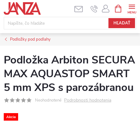
Prejsť na obsah
NÁKUPNÝ
HĽADAŤ
Podložky pod podlahy
Podložka Arbiton SECURA
MAX AQUASTOP SMART
5 mm XPS s parozábranou
Podrobnosti hodnotenia
Neohodnotené
Akcia