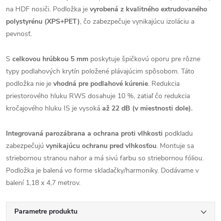
na HDF nosiči. Podložka je
vyrobená z kvalitného extrudovaného
polystyrénu (XPS+PET)
, čo zabezpečuje vynikajúcu izoláciu a
pevnosť.
S
celkovou hrúbkou 5 mm
poskytuje špičkovú oporu pre rôzne
typy podlahových krytín položené plávajúcim spôsobom. Táto
podložka nie je
vhodná pre podlahové kúrenie
. Redukcia
priestorového hluku RWS dosahuje 10 %, zatiaľ čo redukcia
kročajového hluku IS je vysoká
až 22 dB (v miestnosti dole).
Integrovaná parozábrana a ochrana proti vlhkosti
podkladu
zabezpečujú
vynikajúcu ochranu pred vlhkosťou
. Montuje sa
striebornou stranou nahor a má sivú farbu so striebornou fóliou.
Podložka je balená vo forme skladačky/harmoniky. Dodávame v
balení 1,18 x 4,7 metrov.
Parametre produktu