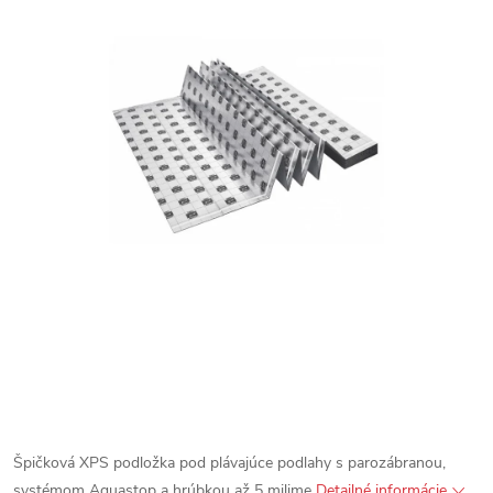
Špičková XPS podložka pod plávajúce podlahy s parozábranou,
systémom Aquastop a hrúbkou až 5 milime
Detailné informácie