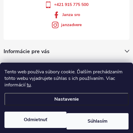
+421 915 775 500
Janza sro
janzadvere
Informácie pre vás
Facebook
Tento web používa súbory cookie. Ďalším prechádzaním
tohto webu vyjadrujete súhlas s ich používaním. Viac
informácií
tu
.
Showroom
Nastavenie
Copyright 2026
Janza.sk
. Všetky práva vyhradené.
Odmietnuť
Súhlasím
Vytvoril Shoptet