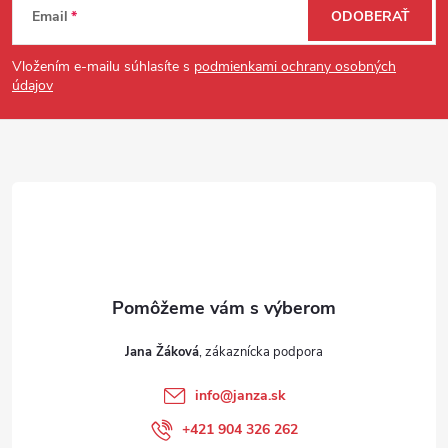
Email
ODOBERAŤ
Vložením e-mailu súhlasíte s
podmienkami ochrany osobných
údajov
Jana Žáková
info
@
janza.sk
+421 904 326 262