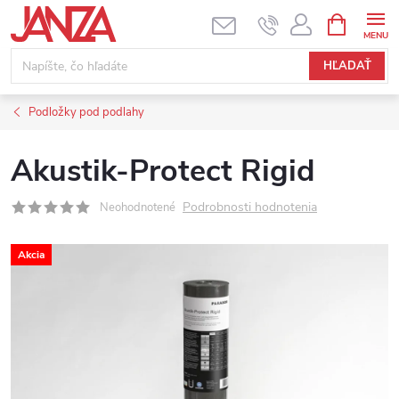
Prejsť na obsah
NÁKUPNÝ
HĽADAŤ
Podložky pod podlahy
Akustik-Protect Rigid
Podrobnosti hodnotenia
Neohodnotené
Akcia