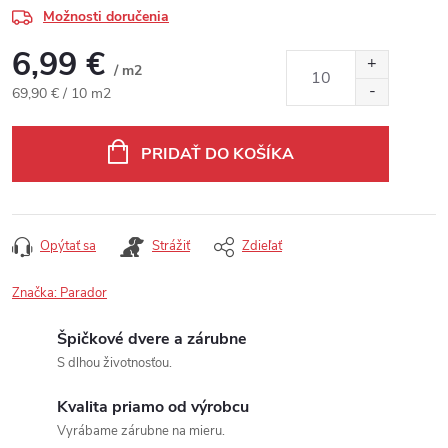
Možnosti doručenia
6,99 €
/ m2
Jednotková cena:
69,90 € / 10 m2
PRIDAŤ DO KOŠÍKA
Opýtať sa
Strážiť
Zdieľať
Značka:
Parador
Špičkové dvere a zárubne
S dlhou životnosťou.
Kvalita priamo od výrobcu
Vyrábame zárubne na mieru.