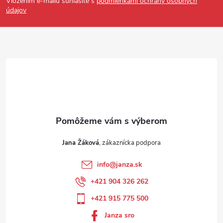
Vložením e-mailu súhlasíte s
podmienkami ochrany osobných
údajov
Jana Žáková
info
@
janza.sk
+421 904 326 262
+421 915 775 500
Janza sro