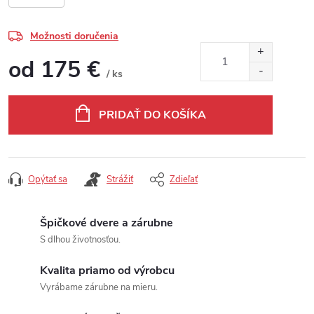
Možnosti doručenia
od
175 €
/ ks
Jednotková cena:
PRIDAŤ DO KOŠÍKA
Opýtať sa
Strážiť
Zdieľať
Špičkové dvere a zárubne
S dlhou životnosťou.
Kvalita priamo od výrobcu
Vyrábame zárubne na mieru.