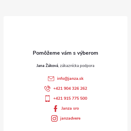
Jana Žáková
info
@
janza.sk
+421 904 326 262
+421 915 775 500
Janza sro
janzadvere