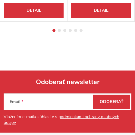
DETAIL
DETAIL
Odoberať newsletter
Zápätie
Email
ODOBERAŤ
Vložením e-mailu súhlasíte s
podmienkami ochrany osobných
údajov