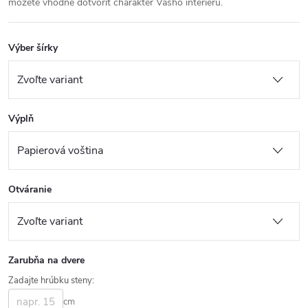
môžete vhodne dotvoriť charakter Vášho interiéru.
Výber šírky
Výplň
Otváranie
Zarubňa na dvere
Zadajte hrúbku steny:
cm