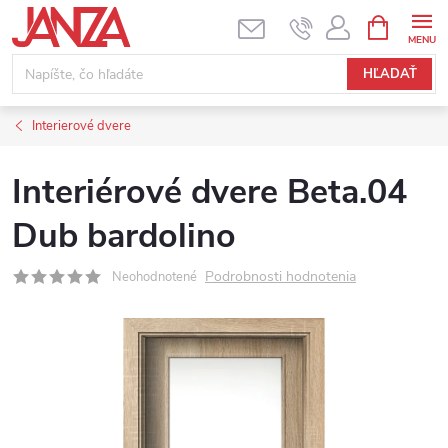
Prejsť na obsah
NÁKUPNÝ
HĽADAŤ
Interierové dvere
Interiérové dvere Beta.04
Dub bardolino
Podrobnosti hodnotenia
Neohodnotené