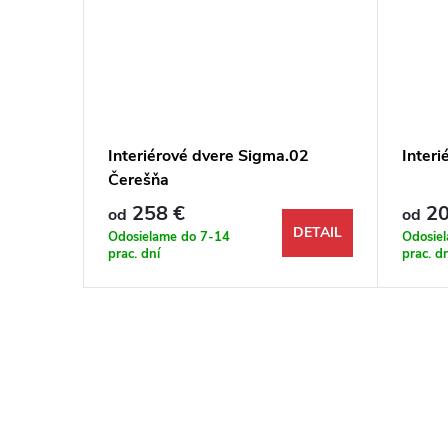
.02 Dub
Interiérové dvere Sigma.02
Inter
Čerešňa
258 €
20
od
od
DETAIL
DETAIL
Odosielame do 7-14
Odosie
prac. dní
prac. d