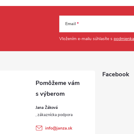
Email
Vložením e-mailu súhlasíte s
podmienka
Facebook
Jana Žáková
info
@
janza.sk