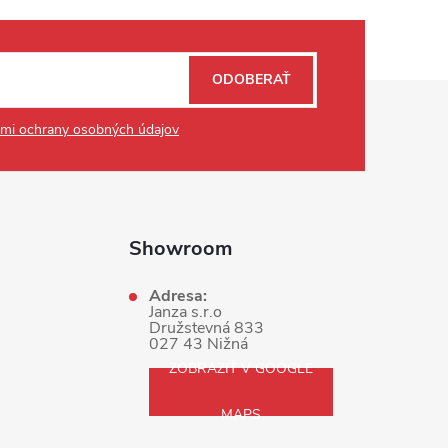
ODOBERAŤ
mi ochrany osobných údajov
Showroom
Adresa:
Janza s.r.o
Družstevná 833
027 43 Nižná
ZOBRAZIŤ V GOOGLE
MAPS