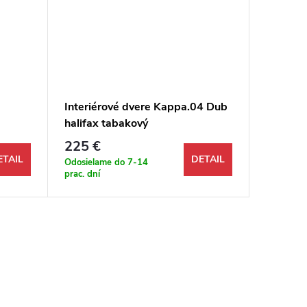
1
Interiérové dvere Kappa.04 Dub
Interié
halifax tabakový
225 €
206 €
ETAIL
DETAIL
Odosielame do 7-14
Odosiela
prac. dní
prac. dní