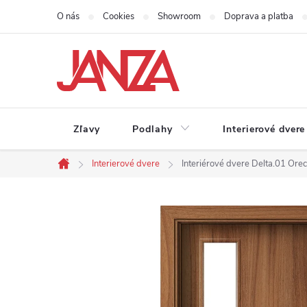
Prejsť na obsah
O nás
Cookies
Showroom
Doprava a platba
Zľavy
Podlahy
Interierové dvere
Interierové dvere
Interiérové dvere Delta.01 Ore
Domov