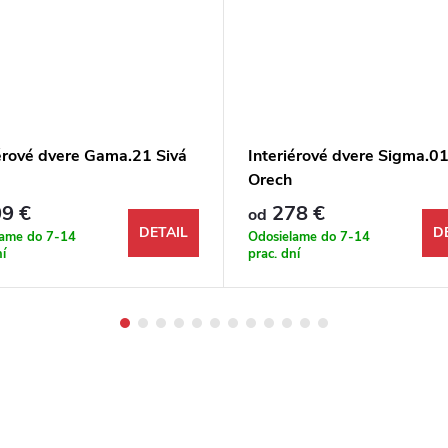
iérové dvere Gama.21 Sivá
Interiérové dvere Sigma.0
Orech
9 €
278 €
od
DETAIL
D
lame do 7-14
Odosielame do 7-14
ní
prac. dní