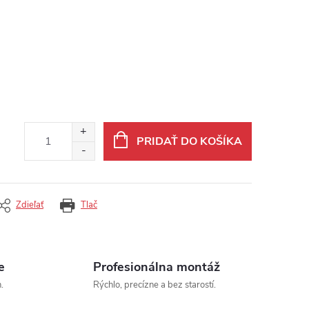
PRIDAŤ DO KOŠÍKA
Zdieľať
Tlač
e
Profesionálna montáž
.
Rýchlo, precízne a bez starostí.