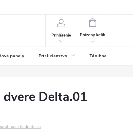
ny osobných údajov
Blog
NÁKUPNÝ KOŠÍK
Prázdny košík
Prihlásenie
dové panely
Príslušenstvo
Zárubne
Stave
é dvere Delta.01
drobnosti hodnotenia