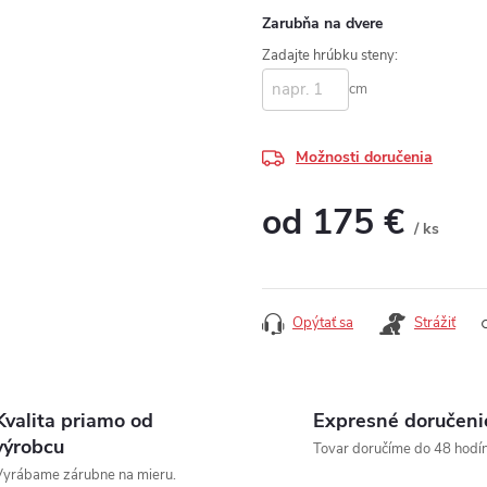
Zarubňa na dvere
Zadajte hrúbku steny:
cm
Možnosti doručenia
od
175 €
/ ks
Jednotková cena:
Opýtať sa
Strážiť
Kvalita priamo od
Expresné doručeni
výrobcu
Tovar doručíme do 48 hodín
yrábame zárubne na mieru.