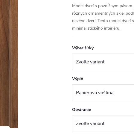
Model dverí s pozdĺžnym pásom pr
rôznych ornamentných skiel podľ
dezéne dverí. Tento model dverí
minimalistického interiéru.
Výber šírky
Výplň
Otváranie