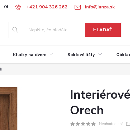
+421 904 326 262
info@janza.sk
Obchodné podmienky
Reklamačné podmienky
Podmienky ochra
HĽADAŤ
Kľučky na dvere
Soklové lišty
Obkla
ch
Interiérov
Orech
Po
Neohodnotené