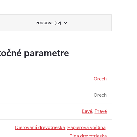
PODOBNÉ (12)
očné parametre
Orech
Orech
Ľavé
,
Pravé
Dierovaná drevotrieska
,
Papierová voština
,
Plná drevotrieska