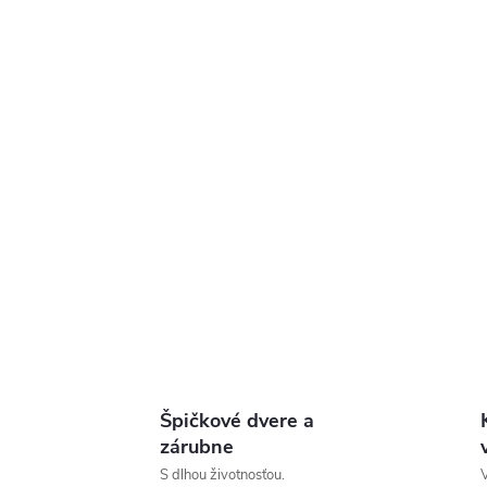
Špičkové dvere a
zárubne
S dlhou životnosťou.
V