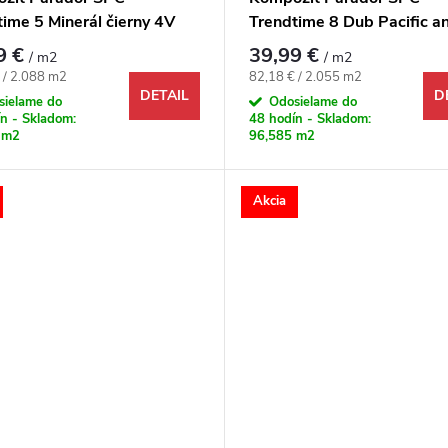
ime 5 Minerál čierny 4V
Trendtime 8 Dub Pacific a
prírodný 4V
9 €
39,99 €
/ m2
/ m2
ová cena:
Jednotková cena:
 / 2.088 m2
82,18 € / 2.055 m2
DETAIL
D
sielame do
Odosielame do
n - Skladom:
48 hodín - Skladom:
 m2
96,585 m2
Akcia