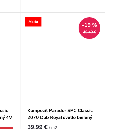
Akcia
–19 %
49,49 €
ssic
Kompozit Parador SPC Classic
ený 4V
2070 Dub Royal svetlo bielený
4V
39,99 €
/ m2