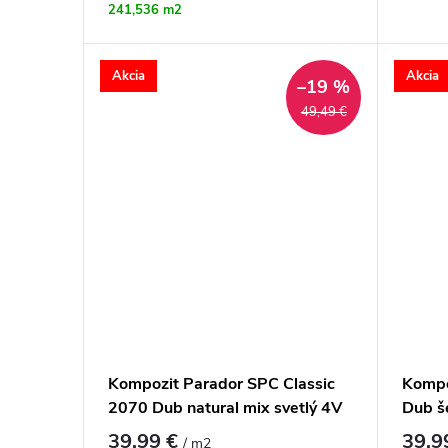
241,536 m2
Akcia
Akcia
–19 %
49,49 €
Kompozit Parador SPC Classic
Kompo
2070 Dub natural mix svetlý 4V
Dub š
39,99 €
39,9
/ m2