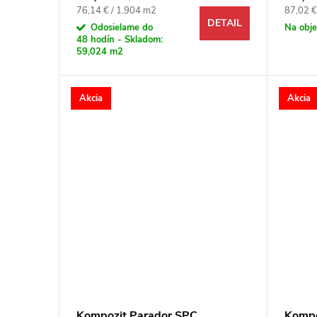
Jednotková cena:
Jednotk
76,14 € / 1.904 m2
87,02 €
DETAIL
Odosielame do
Na obj
48 hodín - Skladom:
59,024 m2
Akcia
Akcia
Kompozit Parador SPC
Kompo