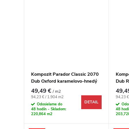
Kompozit Parador Classic 2070
Kompo
Dub Oxford karamelovo-hnedý
Dub R
4V
49,49 €
49,4
/ m2
Jednotková cena:
Jednotk
94,23 € / 1.904 m2
94,23 €
DETAIL
Odosielame do
Odo
48 hodín - Skladom:
48 hodí
220,864 m2
203,72