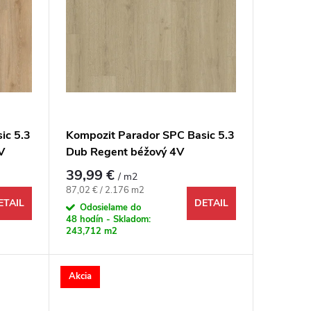
ic 5.3
Kompozit Parador SPC Basic 5.3
V
Dub Regent béžový 4V
39,99 €
/ m2
Jednotková cena:
87,02 € / 2.176 m2
ETAIL
DETAIL
Odosielame do
48 hodín - Skladom:
243,712 m2
Akcia