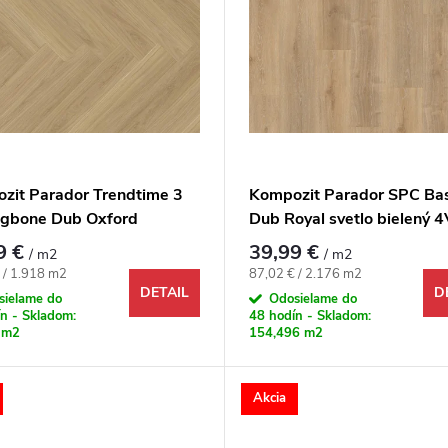
zit Parador Trendtime 3
Kompozit Parador SPC Bas
ngbone Dub Oxford
Dub Royal svetlo bielený 4
dný M4V
9 €
39,99 €
/ m2
/ m2
ová cena:
Jednotková cena:
 / 1.918 m2
87,02 € / 2.176 m2
DETAIL
D
sielame do
Odosielame do
n - Skladom:
48 hodín - Skladom:
 m2
154,496 m2
Akcia