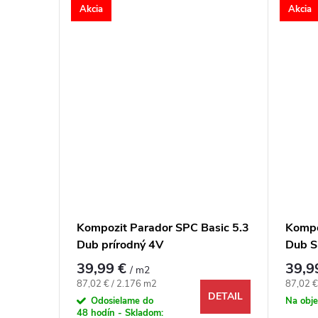
Akcia
Akcia
Kompozit Parador SPC Basic 5.3
Kompo
Dub prírodný 4V
Dub S
39,99 €
39,9
/ m2
Jednotková cena:
Jednotk
87,02 € / 2.176 m2
87,02 €
DETAIL
Odosielame do
Na obj
48 hodín - Skladom: