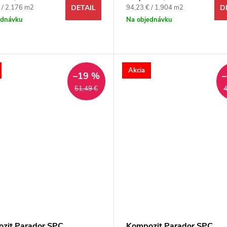
ová cena:
Jednotková cena:
 / 2.176 m2
94,23 € / 1.904 m2
DETAIL
D
ednávku
Na objednávku
Akcia
–19 %
51,49 €
4
zit Parador SPC
Kompozit Parador SPC