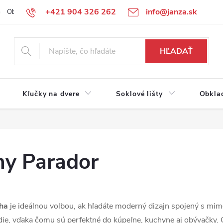
+421 904 326 262
info@janza.sk
Obchodné podmienky
Reklamačné podmienky
Podmienky ochra
HĽADAŤ
Kľučky na dvere
Soklové lišty
Obkla
hy Parador
ha
je ideálnou voľbou, ak hľadáte moderný dizajn spojený s mi
edie, vďaka čomu sú perfektné do kúpeľne, kuchyne aj obývačky.