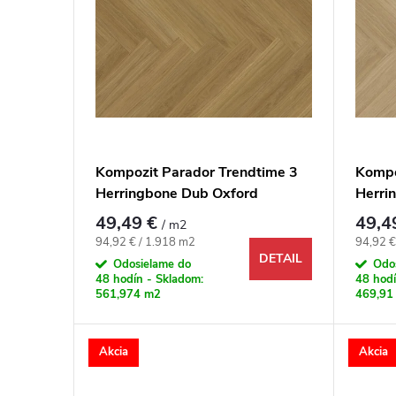
Kompozit Parador Trendtime 3
Kompo
Herringbone Dub Oxford
Herri
karamelovo-hnedý M4V
príro
49,49 €
49,4
/ m2
Jednotková cena:
Jednotk
94,92 € / 1.918 m2
94,92 €
DETAIL
Odosielame do
Odo
48 hodín - Skladom:
48 hodí
561,974 m2
469,91
Akcia
Akcia