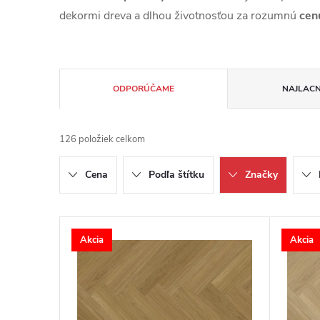
dekormi dreva a dlhou životnosťou za rozumnú
cen
Radenie produktov
ODPORÚČAME
NAJLACN
126
položiek celkom
Cena
Podľa štítku
Značky
Výpis produktov
Akcia
Akcia