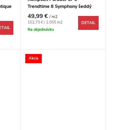
ntique
Trendtime 8 Symphony šeddý
prírodný 4V
49,99 €
/ m2
Jednotková cena:
102,73 € / 2.055 m2
DETAIL
ETAIL
Na objednávku
Akcia