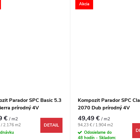
Akcia
zit Parador SPC Basic 5.3
Kompozit Parador SPC Cla
ierra prírodný 4V
2070 Dub prírodný 4V
9 €
49,49 €
/ m2
/ m2
ová cena:
Jednotková cena:
 / 2.176 m2
94,23 € / 1.904 m2
DETAIL
D
ednávku
Odosielame do
48 hodín - Skladom: