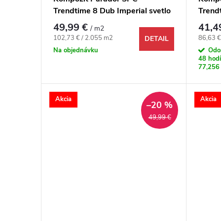
Trendtime 8 Dub Imperial svetlo
Trendt
šedý 4V
49,99 €
41,4
/ m2
Jednotková cena:
Jednotk
102,73 € / 2.055 m2
86,63 €
DETAIL
Na objednávku
Odo
48 hodí
77,256
Akcia
Akcia
–20 %
49,99 €