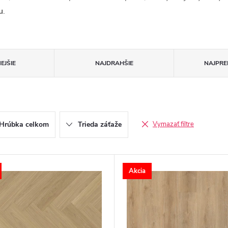
u
.
EJŠIE
NAJDRAHŠIE
NAJPRE
Hrúbka celkom
Trieda záťaže
Vymazať filtre
Akcia