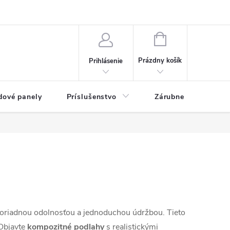
ny osobných údajov
Blog
NÁKUPNÝ KOŠÍK
Prázdny košík
Prihlásenie
dové panely
Príslušenstvo
Zárubne
Stave
moriadnou odolnosťou a jednoduchou údržbou. Tieto
 Objavte
kompozitné podlahy
s realistickými