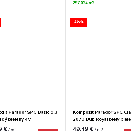
297,024 m2
Akcia
zit Parador SPC Basic 5.3
Kompozit Parador SPC Cla
edý bielený 4V
2070 Dub Royal biely biel
9 €
49,49 €
/ m2
/ m2