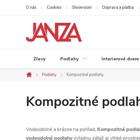
Prejsť na obsah
O nás
Cookies
Showroom
Doprava a platba
Zľavy
Podlahy
Interierové dvere
Podlahy
Kompozitné podlahy
Domov
Kompozitné podla
Vodeodolné a krásne na pohľad
. Kompozitná podla
vodeodolné podlahy
zvládnu záťaž aj vlhké prostr