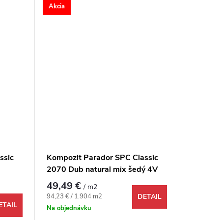
Akcia
ssic
Kompozit Parador SPC Classic
2070 Dub natural mix šedý 4V
49,49 €
/ m2
Jednotková cena:
94,23 € / 1.904 m2
DETAIL
ETAIL
Na objednávku