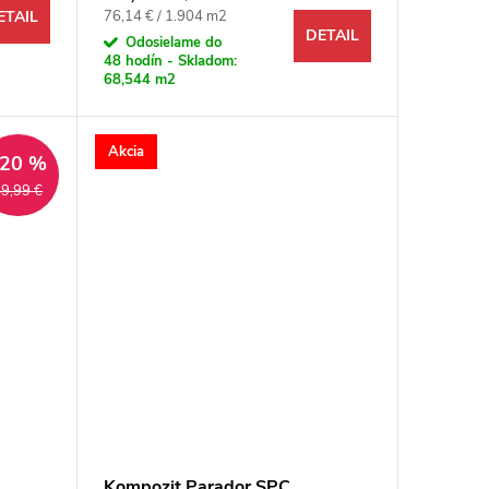
Jednotková cena:
76,14 € / 1.904 m2
ETAIL
DETAIL
Odosielame do
48 hodín - Skladom:
68,544 m2
Akcia
–20 %
9,99 €
Kompozit Parador SPC