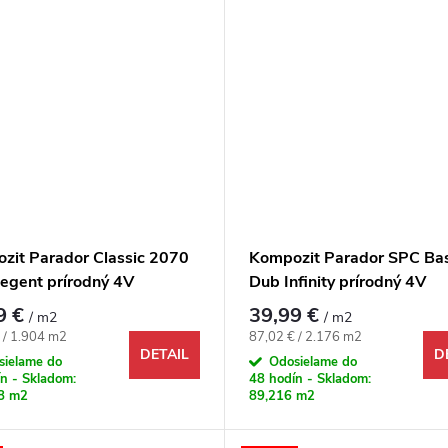
zit Parador Classic 2070
Kompozit Parador SPC Bas
egent prírodný 4V
Dub Infinity prírodný 4V
9 €
39,99 €
/ m2
/ m2
ová cena:
Jednotková cena:
 / 1.904 m2
87,02 € / 2.176 m2
DETAIL
D
sielame do
Odosielame do
n - Skladom:
48 hodín - Skladom:
8 m2
89,216 m2