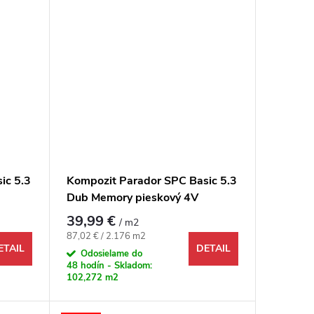
ic 5.3
Kompozit Parador SPC Basic 5.3
Dub Memory pieskový 4V
39,99 €
/ m2
Jednotková cena:
87,02 € / 2.176 m2
ETAIL
DETAIL
Odosielame do
48 hodín - Skladom:
102,272 m2